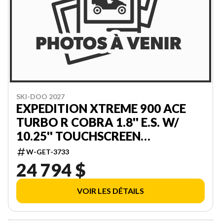
SKI-DOO 2027
EXPEDITION XTREME 900 ACE
TURBO R COBRA 1.8'' E.S. W/
10.25'' TOUCHSCREEN
000APVC00
W-GET-3733
24 794 $
VOIR LES DÉTAILS