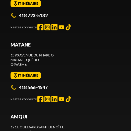
ITINÉRAIRE
418 723-5132
Restez connecté
MATANE
1390 AVENUE DU PHARE O
MATANE
, QUÉBEC
G4W 3M6
ITINÉRAIRE
418 566-4547
Restez connecté
AMQUI
121 BOULEVARD SAINT BENOÎT E