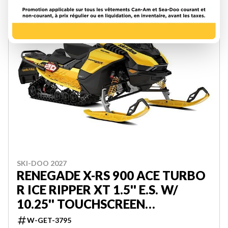
2
SKI-DOO 2027
RENEGADE X-RS 900 ACE TURBO
R ICE RIPPER XT 1.5'' E.S. W/
10.25'' TOUCHSCREEN
000DAVP00
W-GET-3795