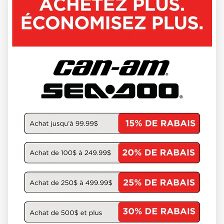
SKI-DOO 2027
EXPEDITION SE 900 ACE
CROSSCUT 1.5'' E.S. 000AEVA00
W-GET-3698
20 044 $
VOIR LES DÉTAILS