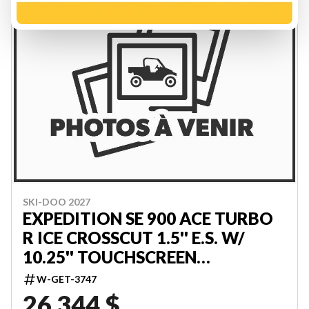
SKI-DOO 2027
EXPEDITION SE 900 ACE TURBO
R ICE CROSSCUT 1.5'' E.S. W/
10.25'' TOUCHSCREEN
000AYVK00
W-GET-3747
26 344 $