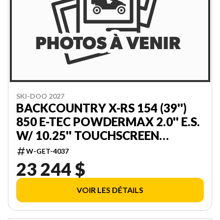
SKI-DOO 2027
BACKCOUNTRY X-RS 154 (39'')
850 E-TEC POWDERMAX 2.0'' E.S.
W/ 10.25'' TOUCHSCREEN
000UZVG00
W-GET-4037
23 244 $
VOIR LES DÉTAILS