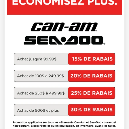
SKI-DOO 2027
SKANDIC LE 20'' 900 ACE
CROSSCUT 1.5'' E.S. 000AHVA00
W-GET-3722
18 494 $
VOIR LES DÉTAILS