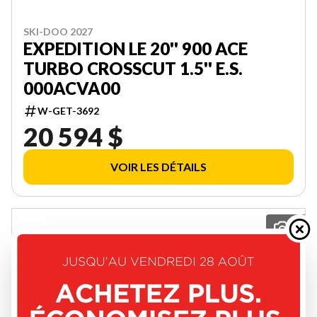
SKI-DOO 2027
EXPEDITION LE 20'' 900 ACE
TURBO CROSSCUT 1.5'' E.S.
000ACVA00
W-GET-3692
20 594 $
VOIR LES DÉTAILS
2