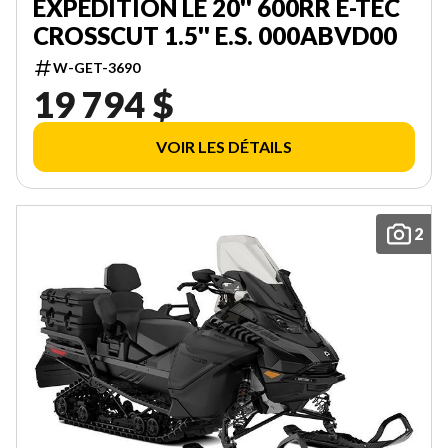
EXPEDITION LE 20'' 600RR E-TEC
CROSSCUT 1.5'' E.S. 000ABVD00
W-GET-3690
19 794 $
VOIR LES DÉTAILS
2