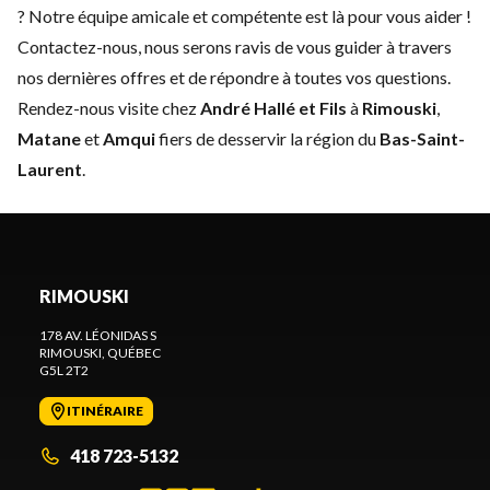
? Notre équipe amicale et compétente est là pour vous aider !
Contactez-nous
, nous serons ravis de vous guider à travers
nos dernières offres et de répondre à toutes vos questions.
Rendez-nous visite chez
André Hallé et Fils
à
Rimouski
,
Matane
et
Amqui
fiers de desservir la région du
Bas-Saint-
Laurent
.
RIMOUSKI
178 AV. LÉONIDAS S
RIMOUSKI
, QUÉBEC
G5L 2T2
ITINÉRAIRE
418 723-5132