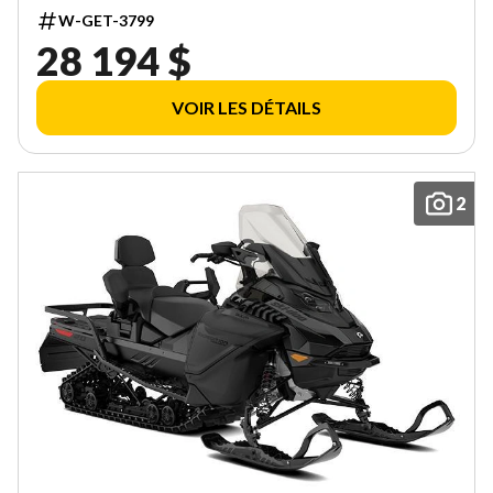
TOUCHSCREEN 000DAVV00
W-GET-3799
28 194 $
VOIR LES DÉTAILS
2