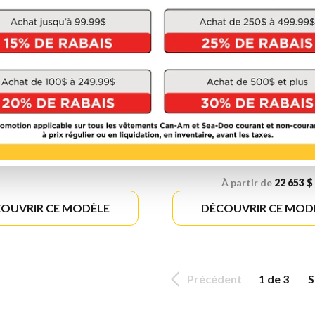
HONDA 2026
HONDA 2026
FRICA TWIN
AFRICA TWI
ADVENTURE SP
À partir de
18 803 $
ES
À partir de
22 653 $
OUVRIR CE MODÈLE
DÉCOUVRIR CE MOD
Précédent
1 de 3
S