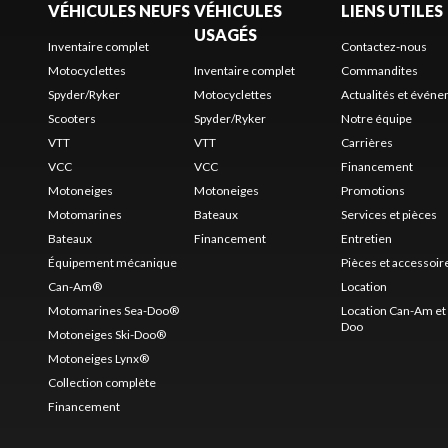
VÉHICULES NEUFS
VÉHICULES
LIENS UTILES
USAGÉS
Inventaire complet
Contactez-nous
Motocyclettes
Inventaire complet
Commandites
Spyder/Ryker
Motocyclettes
Actualités et évén
Scooters
Spyder/Ryker
Notre équipe
VTT
VTT
Carrières
VCC
VCC
Financement
Motoneiges
Motoneiges
Promotions
Motomarines
Bateaux
Services et pièces
Bateaux
Financement
Entretien
Équipement mécanique
Pièces et accessoir
Can-Am®
Location
Motomarines Sea-Doo®
Location Can-Am et 
Doo
Motoneiges Ski-Doo®
Motoneiges Lynx®
Collection complète
Financement