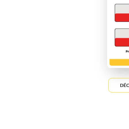
A
DÉC