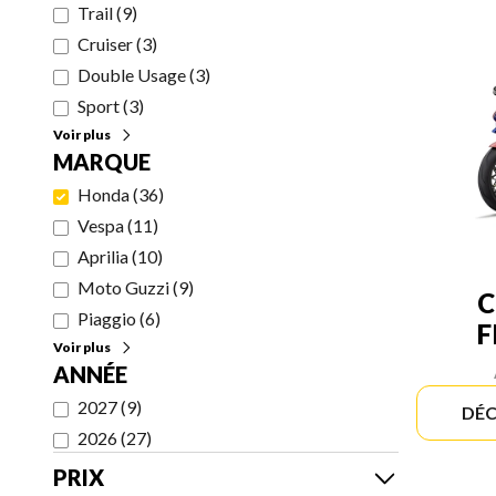
Trail
(
9
)
Cruiser
(
3
)
Double Usage
(
3
)
Sport
(
3
)
Voir plus
MARQUE
Honda
(
36
)
Vespa
(
11
)
Aprilia
(
10
)
Moto Guzzi
(
9
)
C
Piaggio
(
6
)
F
Voir plus
ANNÉE
2027
(
9
)
DÉC
2026
(
27
)
PRIX