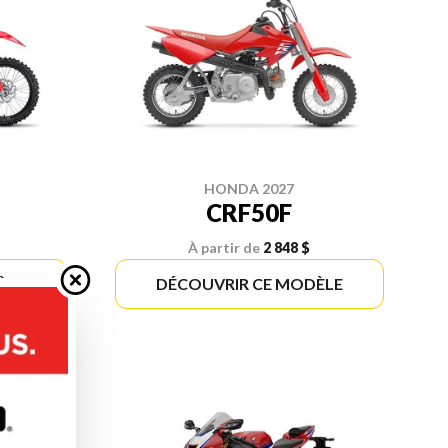
HONDA 2027
CRF50F
À partir de
2 848 $
ÈLE
DÉCOUVRIR CE MODÈLE