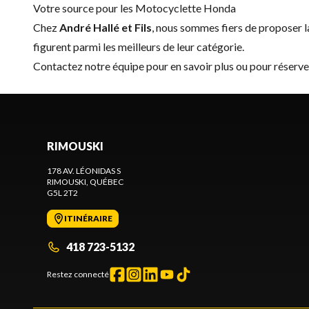
Votre source pour les Motocyclette Honda
Chez
André Hallé et Fils
, nous sommes fiers de proposer
figurent parmi les meilleurs de leur catégorie.
Contactez notre équipe
pour en savoir plus ou pour réser
RIMOUSKI
178 AV. LÉONIDAS S
RIMOUSKI
, QUÉBEC
G5L 2T2
ITINÉRAIRE
418 723-5132
Restez connecté