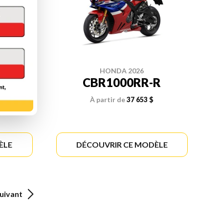
HONDA 2026
N
CBR1000RR-R
ORTS
À partir de
37 653 $
ÈLE
DÉCOUVRIR CE MODÈLE
uivant