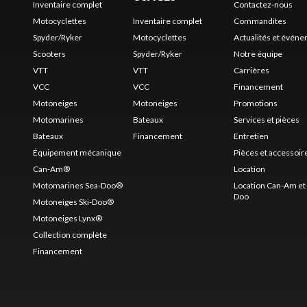
Inventaire complet
Contactez-nous
Motocyclettes
Inventaire complet
Commandites
Spyder/Ryker
Motocyclettes
Actualités et évén
Scooters
Spyder/Ryker
Notre équipe
VTT
VTT
Carrières
VCC
VCC
Financement
Motoneiges
Motoneiges
Promotions
Motomarines
Bateaux
Services et pièces
Bateaux
Financement
Entretien
Équipement mécanique
Pièces et accessoir
Can-Am®
Location
Motomarines Sea-Doo®
Location Can-Am et 
Doo
Motoneiges Ski-Doo®
Motoneiges Lynx®
Collection complète
Financement