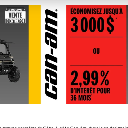
 la gamme complète de
Côte-à-côte Can-Am
. Avec leurs designs i