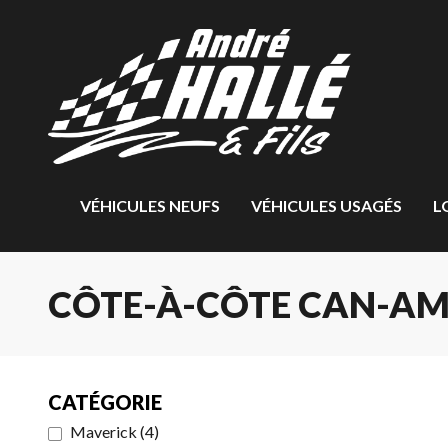
VÉHICULES NEUFS
VÉHICULES USAGÉS
L
CÔTE-À-CÔTE CAN-AM
CATÉGORIE
Maverick
(
4
)