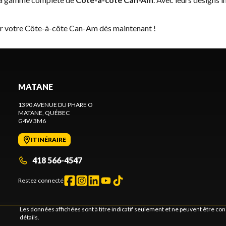
er votre Côte-à-côte Can-Am dès maintenant !
MATANE
1390 AVENUE DU PHARE O
MATANE
, QUÉBEC
G4W 3M6
ITINÉRAIRE
418 566-4547
Restez connecté
Les données affichées sont à titre indicatif seulement et ne peuvent être c
détails.