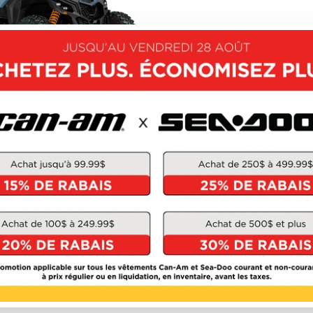
CAN-AM 2026
AVERICK X3
À partir de
26 749 $
OUVRIR CE MODÈLE
Précédent
1 de 1
S