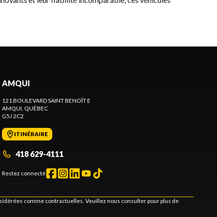
AMQUI
121 BOULEVARD SAINT BENOÎT E
AMQUI
, QUÉBEC
G5J 2C2
ITINÉRAIRE
418 629-4111
Restez connecté
onsidérées comme contractuelles. Veuillez nous consulter pour plus de