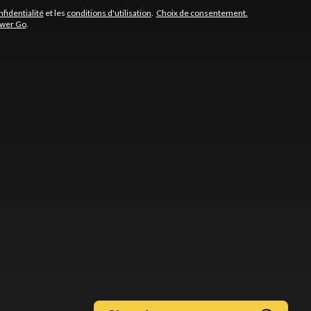
nfidentialité
et les
conditions d'utilisation
.
Choix de consentement.
ower Go
.