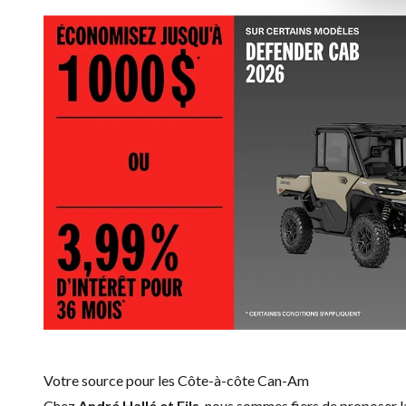
Votre source pour les Côte-à-côte Can-Am
Chez
André Hallé et Fils
, nous sommes fiers de proposer