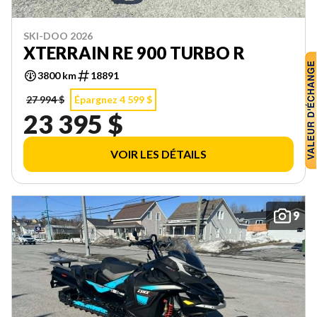
SKI-DOO 2026
XTERRAIN RE 900 TURBO R
3800 km
18891
27 994 $
Épargnez 4 599 $
23 395 $
VOIR LES DÉTAILS
9