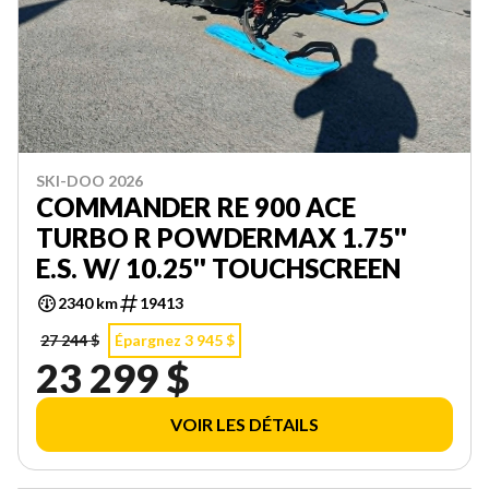
SKI-DOO 2026
COMMANDER RE 900 ACE
TURBO R POWDERMAX 1.75''
E.S. W/ 10.25'' TOUCHSCREEN
2340 km
19413
27 244 $
Épargnez 3 945 $
23 299 $
VOIR LES DÉTAILS