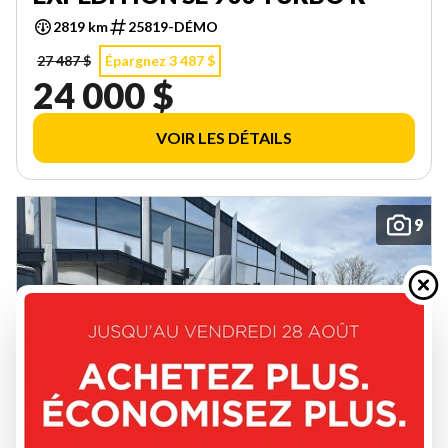
2819 km
25819-DÉMO
27 487 $
Épargnez 3 487 $
24 000 $
VOIR LES DÉTAILS
9