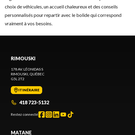
choix de véhicules, un accueil chaleureux et des conseils
personnalisés pour repartir avec le bolide qui correspond
vraiment à vos besoins.
RIMOUSKI
178 AV. LÉONIDAS S
RIMOUSKI
, QUÉBEC
G5L 2T2
ITINÉRAIRE
418 723-5132
Restez connecté
MATANE