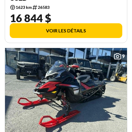
1623 km
26583
16 844 $
VOIR LES DÉTAILS
9