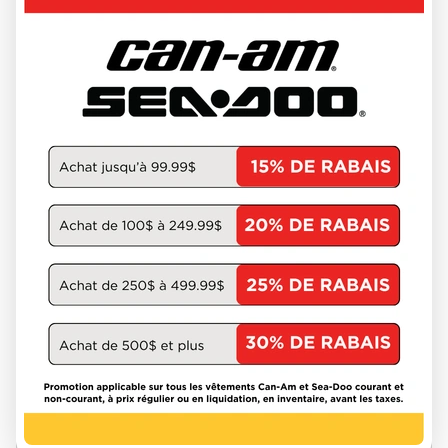
CAN-AM 2025
RT 1330
3078 km
25233
33 874 $
Épargnez 6 379 $
27 495 $
VOIR LES DÉTAILS