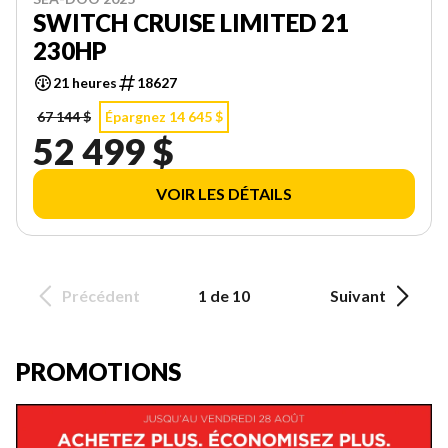
SWITCH CRUISE LIMITED 21
230HP
21 heures
18627
67 144 $
Épargnez 14 645 $
52 499 $
VOIR LES DÉTAILS
Précédent
1 de 10
Suivant
PROMOTIONS