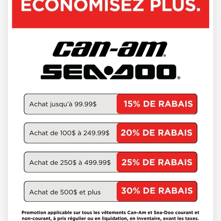
CAN-AM 2025
CAYON
1400 km
18248-DEMO
32 274 $
Épargnez 5 279 $
26 995 $
VOIR LES DÉTAILS