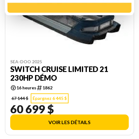
SEA-DOO 2025
SWITCH CRUISE LIMITED 21
230HP DÉMO
16 heures
1862
67 144 $
Épargnez 6 445 $
60 699 $
VOIR LES DÉTAILS