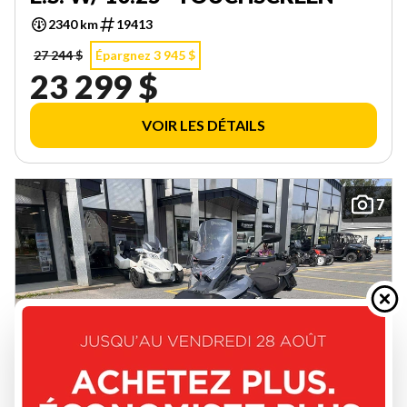
2340 km
19413
27 244 $
Épargnez 3 945 $
23 299 $
VOIR LES DÉTAILS
7