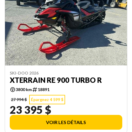
SKI-DOO 2026
XTERRAIN RE 900 TURBO R
3800 km
18891
27 994 $
Épargnez 4 599 $
23 395 $
VOIR LES DÉTAILS