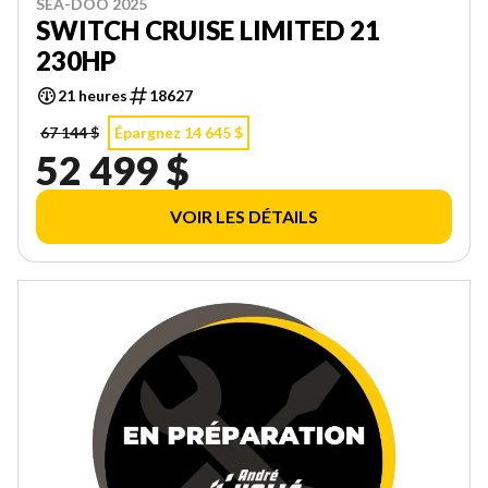
SEA-DOO 2025
SWITCH CRUISE LIMITED 21
230HP
21 heures
18627
67 144 $
Épargnez 14 645 $
52 499 $
VOIR LES DÉTAILS