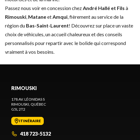
Passez nous voir en concession chez
André Hallé et Fils
à
Rimouski
,
Matane
et
Amqui
, fièrement au service de la
région du
Bas-Saint-Laurent
! Découvrez sur place un vaste
choix de véhicules, un accueil chaleureux et des conseils
personnalisés pour repartir avec le bolide qui correspond
vraiment à vos besoins.
RIMOUSKI
178 AV. LÉONIDAS S
RIMOUSKI
, QUÉBEC
G5L 2T2
ITINÉRAIRE
418 723-5132