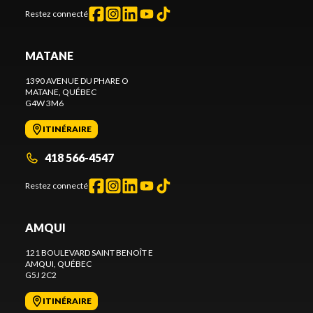
Restez connecté
MATANE
1390 AVENUE DU PHARE O
MATANE
, QUÉBEC
G4W 3M6
ITINÉRAIRE
418 566-4547
Restez connecté
AMQUI
121 BOULEVARD SAINT BENOÎT E
AMQUI
, QUÉBEC
G5J 2C2
ITINÉRAIRE