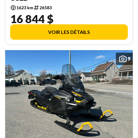
1623 km
26583
16 844 $
VOIR LES DÉTAILS
9