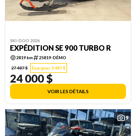
SKI-DOO 2026
EXPÉDITION SE 900 TURBO R
2819 km
25819-DÉMO
27 487 $
Épargnez 3 487 $
24 000 $
VOIR LES DÉTAILS
9