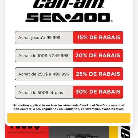
17602
27 434 $
Épargnez 7 439 $
19 995 $
VOIR LES DÉTAILS
Précédent
1 de 1
Suivant
PROMOTIONS