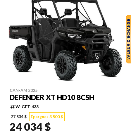
CAN-AM 2025
DEFENDER XT HD10 8CSH
W-GET-433
27 534 $
Épargnez 3 500 $
24 034 $