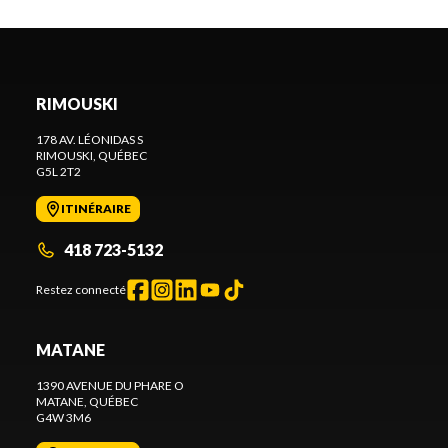
RIMOUSKI
178 AV. LÉONIDAS S
RIMOUSKI
, QUÉBEC
G5L 2T2
ITINÉRAIRE
418 723-5132
Restez connecté
MATANE
1390 AVENUE DU PHARE O
MATANE
, QUÉBEC
G4W 3M6