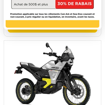
V85TT
24619
16 090 $
VOIR LES DÉTAILS