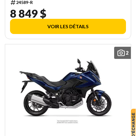
24589-R
8 849 $
VOIR LES DÉTAILS
2