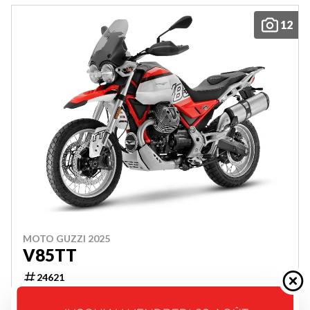
12
MOTO GUZZI 2025
V85TT
24621
16 090 $