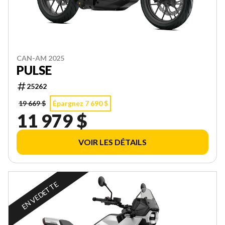
CAN-AM 2025
PULSE
25262
19 669 $
Épargnez 7 690 $
11 979 $
VOIR LES DÉTAILS
EN VEDETTE