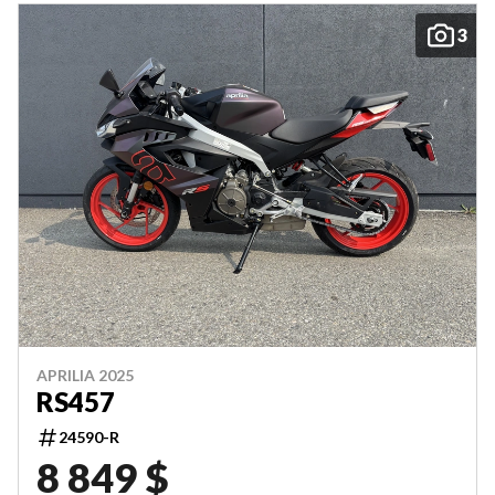
3
APRILIA 2025
RS457
24590-R
8 849 $