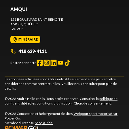
AMQUI
121 BOULEVARD SAINT BENOÎT E
AMQUI
, QUÉBEC
G5J 2C2
ITINÉRAIRE
418 629-4111
Restez connecté
Les données affichées sont à titre indicatif seulement et ne peuvent être
considérées comme contractuelles. Veuillez nous consulter pour plus de
détails.
© 2026 André Hallé et Fils. Tous droits réservés. Consultez la
politique de
confidentialité
et les
conditions d'utilisation
.
Choix de consentement.
© 2026 Conception et hébergement de sites
Web pour sport motorisé par
Power Go
.
Membre du réseau
Shop A Ride
.