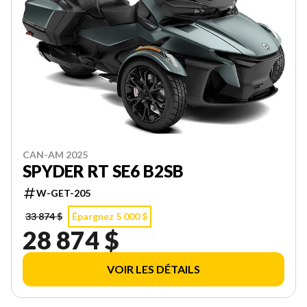
CAN-AM 2025
SPYDER RT SE6 B2SB
W-GET-205
33 874 $
Épargnez 5 000 $
28 874 $
VOIR LES DÉTAILS