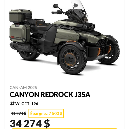
CAN-AM 2025
CANYON REDROCK J3SA
W-GET-196
41 774 $
Épargnez 7 500 $
34 274 $