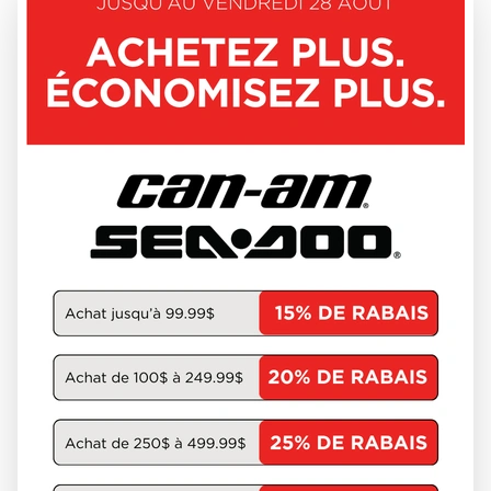
3
APRILIA 2025
RS457
24590-R