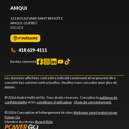
AMQUI
121 BOULEVARD SAINT BENOÎT E
AMQUI
, QUÉBEC
G5J 2C2
ITINÉRAIRE
418 629-4111
Restez connecté
Les données affichées sont à titre indicatif seulement et ne peuvent être
considérées comme contractuelles. Veuillez nous consulter pour plus de
détails.
© 2026 André Hallé et Fils. Tous droits réservés. Consultez la
politique de
confidentialité
et les
conditions d'utilisation
.
Choix de consentement.
© 2026 Conception et hébergement de sites
Web pour sport motorisé par
Power Go
.
Membre du réseau
Shop A Ride
.