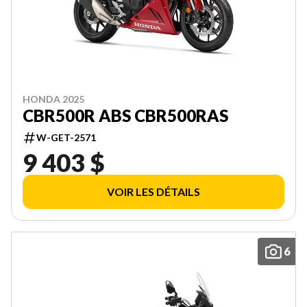
HONDA 2025
CBR500R ABS CBR500RAS
W-GET-2571
9 403 $
VOIR LES DÉTAILS
6