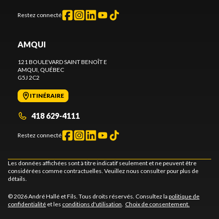
Restez connecté
AMQUI
121 BOULEVARD SAINT BENOÎT E
AMQUI
, QUÉBEC
G5J 2C2
ITINÉRAIRE
418 629-4111
Restez connecté
Les données affichées sont à titre indicatif seulement et ne peuvent être
considérées comme contractuelles. Veuillez nous consulter pour plus de
détails.
© 2026 André Hallé et Fils. Tous droits réservés. Consultez la
politique de
confidentialité
et les
conditions d'utilisation
.
Choix de consentement.