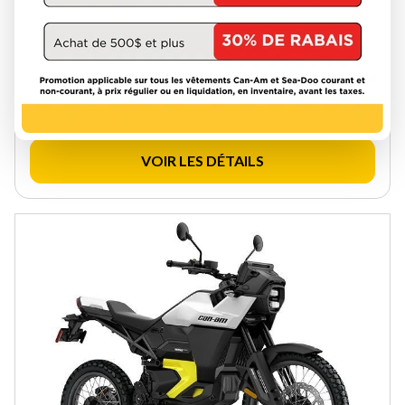
CAN-AM 2025
CANYON XT J2SA
W-GET-195
38 274 $
Épargnez 7 500 $
30 774 $
VOIR LES DÉTAILS