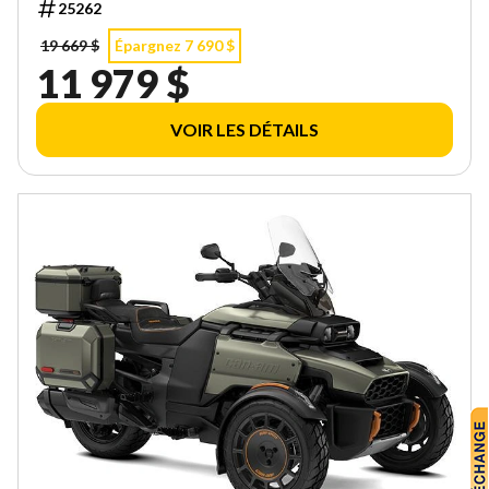
25262
19 669 $
Épargnez 7 690 $
11 979 $
VOIR LES DÉTAILS