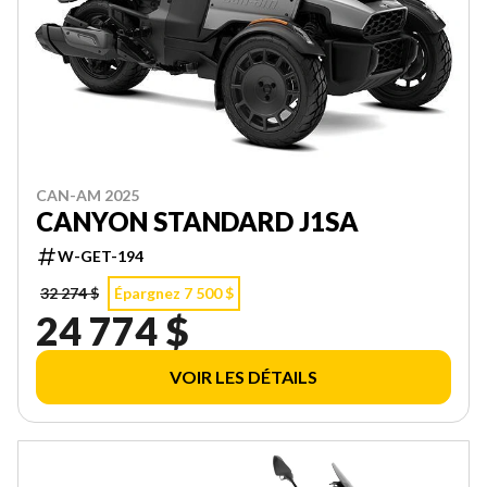
CAN-AM 2025
CANYON STANDARD J1SA
W-GET-194
32 274 $
Épargnez 7 500 $
24 774 $
VOIR LES DÉTAILS