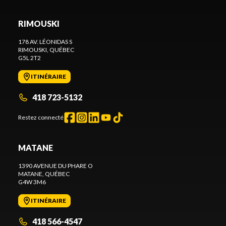
RIMOUSKI
178 AV. LÉONIDAS S
RIMOUSKI
, QUÉBEC
G5L 2T2
ITINÉRAIRE
418 723-5132
Restez connecté
MATANE
1390 AVENUE DU PHARE O
MATANE
, QUÉBEC
G4W 3M6
ITINÉRAIRE
418 566-4547