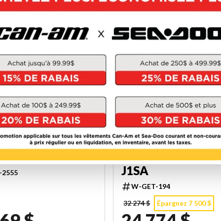
025
CAN-AM 2025
N ‘73 J8SA
CANYON STAND
J1SA
-2555
W-GET-194
32 274 $
Épargnez 7 500 $
69 $
24 774 $