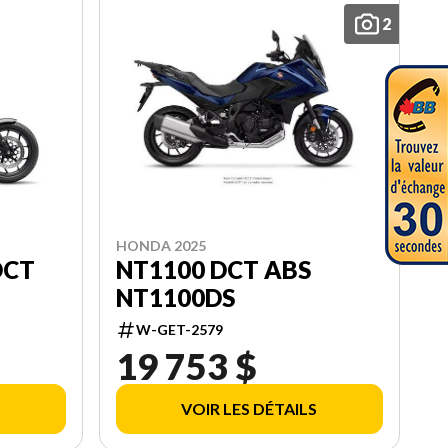
2
HONDA 2025
NT1100 DCT ABS
DCT
NT1100DS
W-GET-2579
19 753 $
VOIR LES DÉTAILS