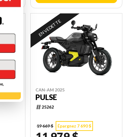
EN VEDETTE
CAN-AM 2025
ARD
PULSE
25262
19 669 $
Épargnez 7 690 $
11 979 $