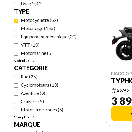
Usagé
(
43
)
TYPE
Motocyclette
(
62
)
Motoneige
(
155
)
Équipement mécanique
(
20
)
VTT
(
10
)
Motomarine
(
5
)
Voir plus
CATÉGORIE
PIAGGIO 
Rue
(
25
)
TYPH
Cyclomoteurs
(
10
)
25745
Aventure
(
9
)
3 89
Cruisers
(
5
)
Motos trois roues
(
5
)
Voir plus
MARQUE