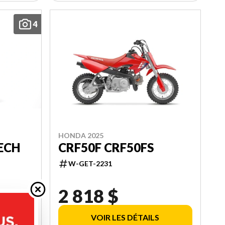
4
HONDA 2025
CRF50F CRF50FS
ECH
W-GET-2231
2 818 $
VOIR LES DÉTAILS