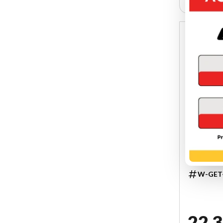
CAN-AM 2
ORIGI
W-GET
22 3