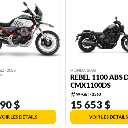
HONDA 2025
ZI 2025
REBEL 1100 ABS 
T
CMX1100DS
W-GET-2563
90 $
15 653 $
VOIR LES DÉTAILS
VOIR LES DÉTAILS