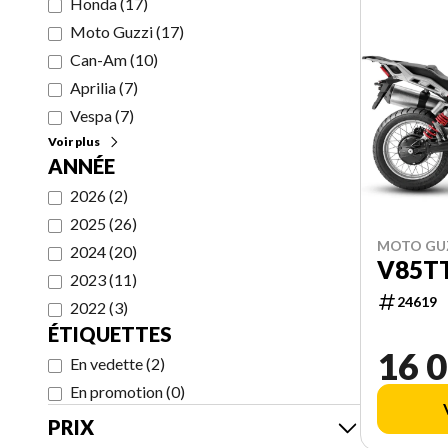
Honda
(
17
)
Moto Guzzi
(
17
)
Can-Am
(
10
)
Aprilia
(
7
)
Vespa
(
7
)
Voir plus
ANNÉE
2026
(
2
)
2025
(
26
)
MOTO GUZ
2024
(
20
)
V85T
2023
(
11
)
24619
2022
(
3
)
ÉTIQUETTES
16 0
En vedette
(
2
)
En promotion
(
0
)
PRIX