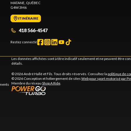
MATANE
, QUÉBEC
G4W 3M6
ITINÉRAIRE
418 566-4547
Restez connecté
Les données affichées sont à titre indicatif seulement et ne peuvent être c
détails.
© 2026 André Hallé et Fils. Tous droits réservés. Consultez la
politique de co
© 2026 Conception et hébergement de sites
Web pour sport motorisé par P
Membre du réseau
Shop A Ride
.
ements