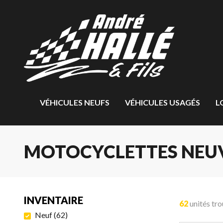
VÉHICULES NEUFS
VÉHICULES USAGÉS
L
MOTOCYCLETTES NEU
INVENTAIRE
62
unités tr
Neuf
(
62
)