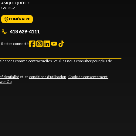
AMQUI
, QUÉBEC
G5J 2C2
ITINÉRAIRE
418 629-4111
Restez connecté
onsidérées comme contractuelles. Veuillez nous consulter pour plus de
nfidentialité
et les
conditions d'utilisation
.
Choix de consentement.
ower Go
.