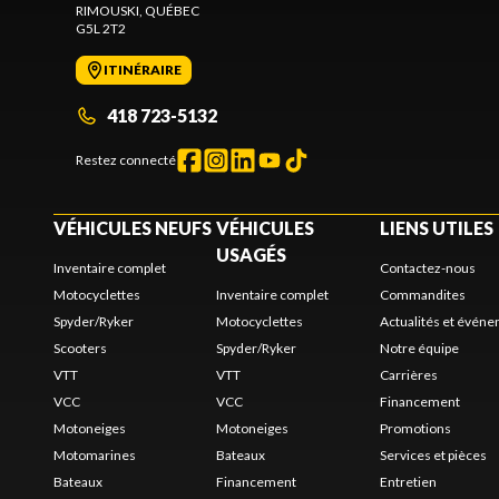
RIMOUSKI
, QUÉBEC
G5L 2T2
ITINÉRAIRE
418 723-5132
Restez connecté
VÉHICULES NEUFS
VÉHICULES
LIENS UTILES
USAGÉS
Inventaire complet
Contactez-nous
Motocyclettes
Inventaire complet
Commandites
Spyder/Ryker
Motocyclettes
Actualités et évén
Scooters
Spyder/Ryker
Notre équipe
VTT
VTT
Carrières
VCC
VCC
Financement
Motoneiges
Motoneiges
Promotions
Motomarines
Bateaux
Services et pièces
Bateaux
Financement
Entretien