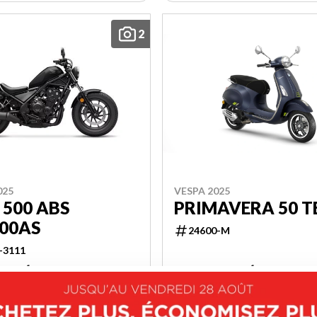
2
025
VESPA 2025
 500 ABS
PRIMAVERA 50 T
00AS
24600-M
-3111
3 $
5 845 $
VOIR LES DÉTAILS
VOIR LES DÉTAILS