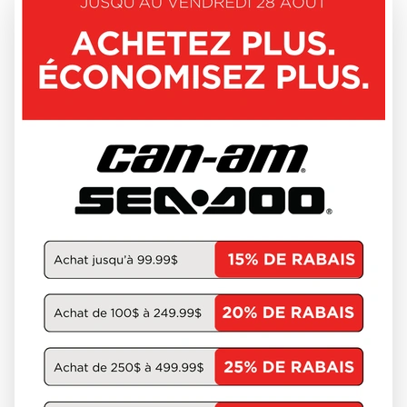
3
APRILIA 2025
RS457
24590-R