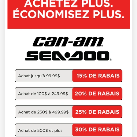
CAN-AM 2025
SWITCH CRUISE LIMITED 21 - 230
HP 55SL
W-GET-2506
67 144 $
VOIR LES DÉTAILS