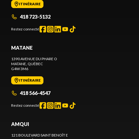
ITINÉRAIRE
418 723-5132
Restez connecté
MATANE
1390 AVENUE DU PHARE O
MATANE
, QUÉBEC
G4W 3M6
ITINÉRAIRE
418 566-4547
Restez connecté
AMQUI
121 BOULEVARD SAINT BENOÎT E