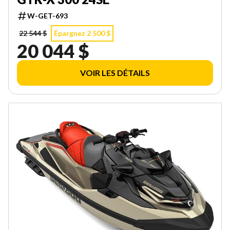
W-GET-693
22 544 $
Épargnez 2 500 $
20 044 $
VOIR LES DÉTAILS