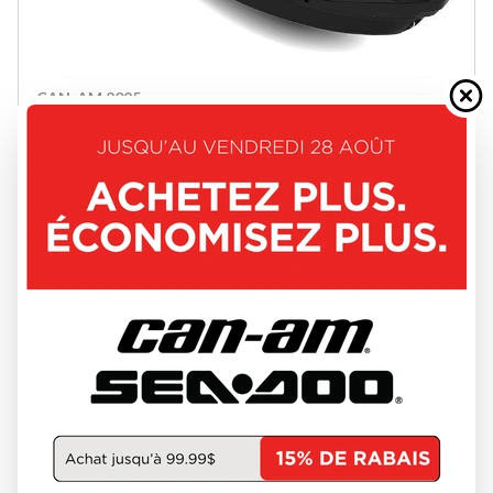
CAN-AM 2025
GTR-X 300 24SE
W-GET-693
22 544 $
Épargnez 2 500 $
20 044 $
VOIR LES DÉTAILS