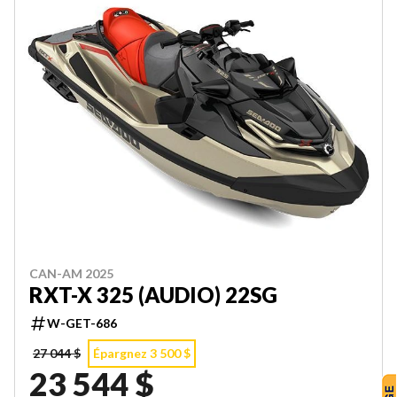
CAN-AM 2025
RXT-X 325 (AUDIO) 22SG
W-GET-686
27 044 $
Épargnez 3 500 $
23 544 $