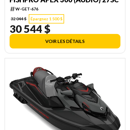
W-GET-676
32 044 $
Épargnez 1 500 $
30 544 $
VOIR LES DÉTAILS