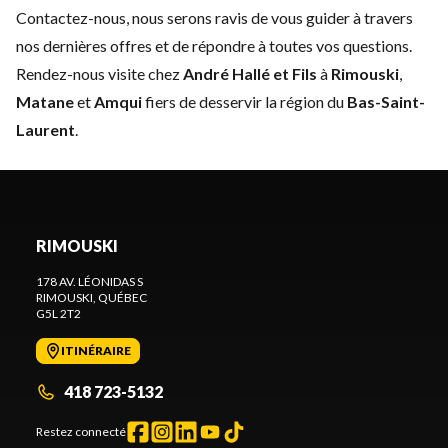
Contactez-nous
, nous serons ravis de vous guider à travers
nos dernières offres et de répondre à toutes vos questions.
Rendez-nous visite chez
André Hallé et Fils
à
Rimouski
,
Matane
et
Amqui
fiers de desservir la région du
Bas-Saint-
Laurent
.
RIMOUSKI
178 AV. LÉONIDAS S
RIMOUSKI
, QUÉBEC
G5L 2T2
ITINÉRAIRE
418 723-5132
Restez connecté