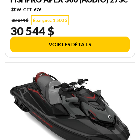
W-GET-676
32 044 $
Épargnez 1 500 $
30 544 $
VOIR LES DÉTAILS