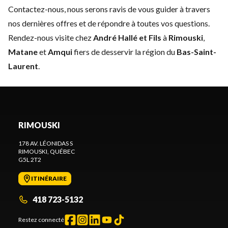
Contactez-nous
, nous serons ravis de vous guider à travers
nos dernières offres et de répondre à toutes vos questions.
Rendez-nous visite chez
André Hallé et Fils
à
Rimouski
,
Matane
et
Amqui
fiers de desservir la région du
Bas-Saint-
Laurent
.
RIMOUSKI
178 AV. LÉONIDAS S
RIMOUSKI
, QUÉBEC
G5L 2T2
ITINÉRAIRE
418 723-5132
Restez connecté