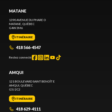
MATANE
1390 AVENUE DU PHARE O
MATANE
, QUÉBEC
G4W 3M6
ITINÉRAIRE
418 566-4547
Restez connecté
AMQUI
121 BOULEVARD SAINT BENOÎT E
AMQUI
, QUÉBEC
G5J 2C2
ITINÉRAIRE
418 629-4111