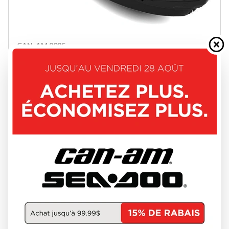
CAN-AM 2025
GTR-X 300 24SE
W-GET-693
22 544 $
Épargnez 2 500 $
20 044 $
VOIR LES DÉTAILS