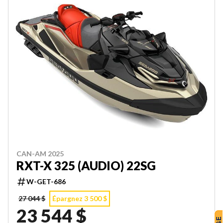
CAN-AM 2025
RXT-X 325 (AUDIO) 22SG
W-GET-686
27 044 $
Épargnez 3 500 $
23 544 $