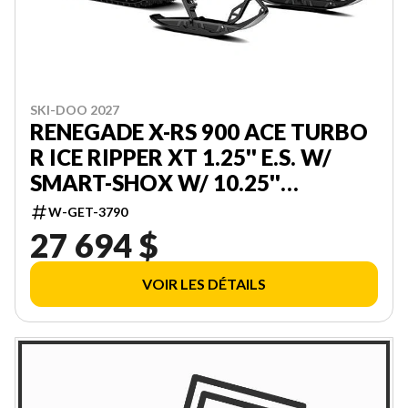
SKI-DOO 2027
RENEGADE X-RS 900 ACE TURBO
R ICE RIPPER XT 1.25'' E.S. W/
SMART-SHOX W/ 10.25''
TOUCHSCREEN 000DAVJ00
W-GET-3790
27 694 $
VOIR LES DÉTAILS