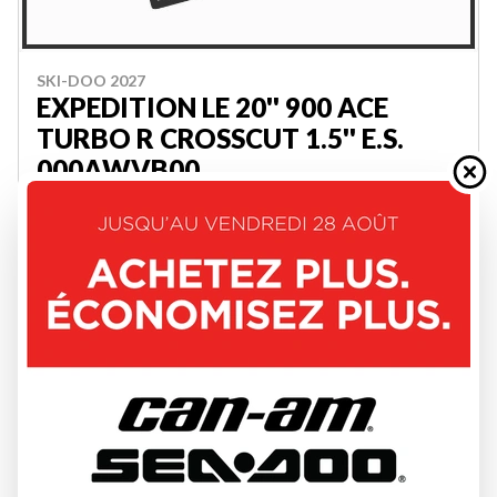
SKI-DOO 2027
EXPEDITION LE 20'' 900 ACE
TURBO R CROSSCUT 1.5'' E.S.
000AWVB00
W-GET-3736
22 694 $
VOIR LES DÉTAILS
2