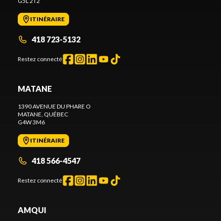
G5L 2T2
ITINÉRAIRE
418 723-5132
Restez connecté
MATANE
1390 AVENUE DU PHARE O
MATANE
, QUÉBEC
G4W 3M6
ITINÉRAIRE
418 566-4547
Restez connecté
AMQUI