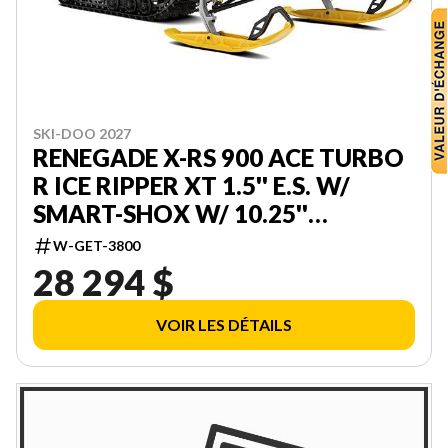
SKI-DOO 2027
RENEGADE X-RS 900 ACE TURBO
R ICE RIPPER XT 1.5'' E.S. W/
SMART-SHOX W/ 10.25''
TOUCHSCREEN 000DAVW00
W-GET-3800
28 294 $
VOIR LES DÉTAILS