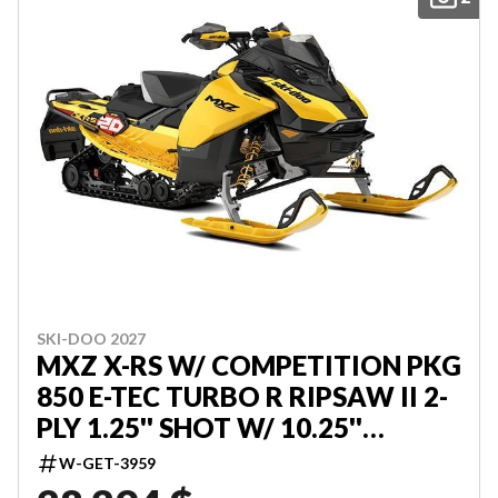
SKI-DOO 2027
MXZ X-RS W/ COMPETITION PKG
850 E-TEC TURBO R RIPSAW II 2-
PLY 1.25'' SHOT W/ 10.25''
TOUCHSCREEN 000UCVF00
W-GET-3959