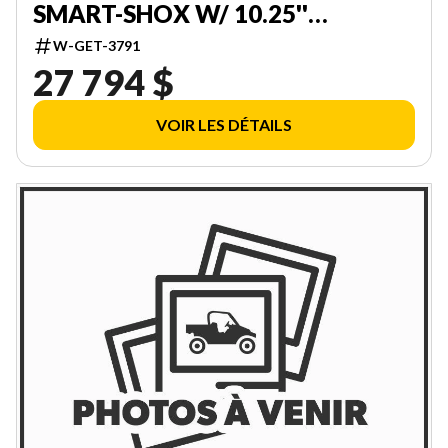
SMART-SHOX W/ 10.25''
TOUCHSCREEN 000DAVK00
W-GET-3791
27 794 $
VOIR LES DÉTAILS