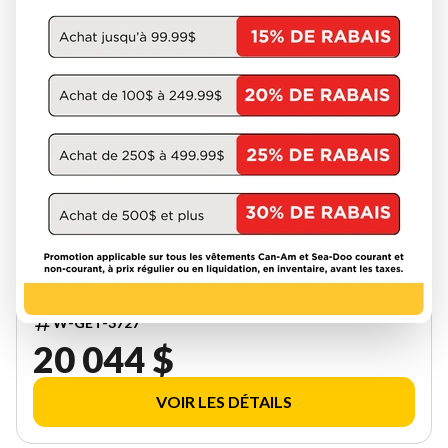
SKI-DOO 2027
SKANDIC LE 24'' 600RR E-TEC
SILENT COBRA 1.5'' E.S.
000ALVC00
W-GET-3727
20 044 $
VOIR LES DÉTAILS