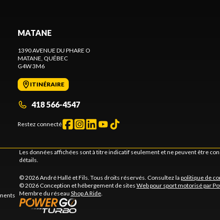
MATANE
1390 AVENUE DU PHARE O
MATANE
, QUÉBEC
G4W 3M6
ITINÉRAIRE
418 566-4547
Restez connecté
Les données affichées sont à titre indicatif seulement et ne peuvent être c
détails.
© 2026 André Hallé et Fils. Tous droits réservés. Consultez la
politique de co
© 2026 Conception et hébergement de sites
Web pour sport motorisé par P
Membre du réseau
Shop A Ride
.
ements