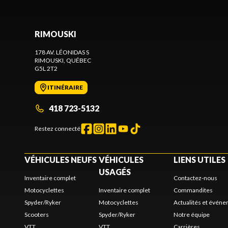
RIMOUSKI
178 AV. LÉONIDAS S
RIMOUSKI
, QUÉBEC
G5L 2T2
ITINÉRAIRE
418 723-5132
Restez connecté
VÉHICULES NEUFS
VÉHICULES
LIENS UTILES
USAGÉS
Inventaire complet
Contactez-nous
Motocyclettes
Inventaire complet
Commandites
Spyder/Ryker
Motocyclettes
Actualités et évén
Scooters
Spyder/Ryker
Notre équipe
VTT
VTT
Carrières