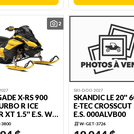
2
2027
SKI-DOO 2027
ADE X-RS 900
SKANDIC LE 20'' 
URBO R ICE
E-TEC CROSSCUT 1
 XT 1.5'' E.S. W/
E.S. 000ALVB00
T-SHOX W/
-3800
W-GET-3726
'' TOUCHSCREEN