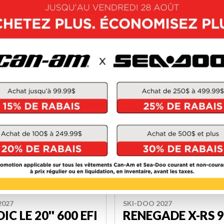
WVB00
W-GET-3727
-3736
94 $
20 044 $
VOIR LES DÉTAILS
VOIR LES DÉTAILS
2
2027
SKI-DOO 2027
C LE 20'' 600 EFI
RENEGADE X-RS 