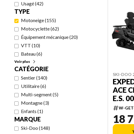
Usagé
(
42
)
TYPE
Motoneige
(
155
)
Motocyclette
(
62
)
Équipement mécanique
(
20
)
VTT
(
10
)
Bateau
(
6
)
Voir plus
CATÉGORIE
SKI-DOO 
Sentier
(
140
)
EXPED
Utilitaire
(
6
)
ACE C
Multi-segment
(
5
)
E.S. 
Montagne
(
3
)
W-GET
Enfants
(
1
)
18 7
MARQUE
Ski-Doo
(
148
)