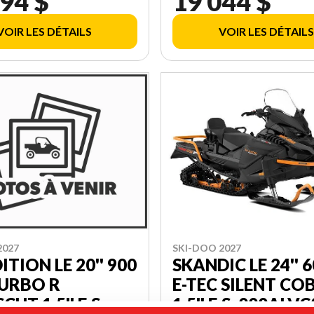
94 $
19 044 $
AVW00
VOIR LES DÉTAILS
VOIR LES DÉTAILS
SKI-DOO 2027
2027
SKANDIC LE 24'' 
ITION LE 20'' 900
E-TEC SILENT CO
TURBO R
1.5'' E.S. 000ALV
UT 1.5'' E.S.