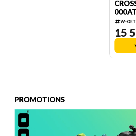
CROSSC
000A
W-GET
15 5
PROMOTIONS