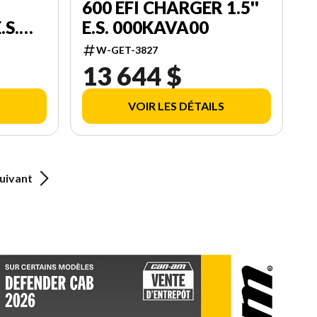
600 EFI CHARGER 1.5''
.S.
E.S. 000KAVA00
 W/
W-GET-3827
REEN
13 644 $
VOIR LES DÉTAILS
uivant