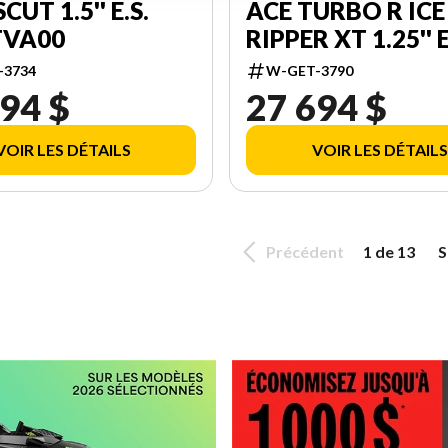
UT 1.5'' E.S.
ACE TURBO R ICE
TVA00
RIPPER XT 1.25'' E
W/ SMART-SHOX
-3734
W-GET-3790
10.25'' TOUCHSC
94 $
27 694 $
000DAVJ00
VOIR LES DÉTAILS
VOIR LES DÉTAILS
Précédent
1 de 13
S