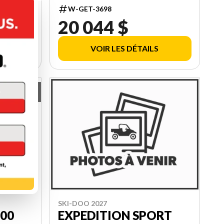
W-GET-3698
20 044 $
VOIR LES DÉTAILS
2
SKI-DOO 2027
900
EXPEDITION SPORT