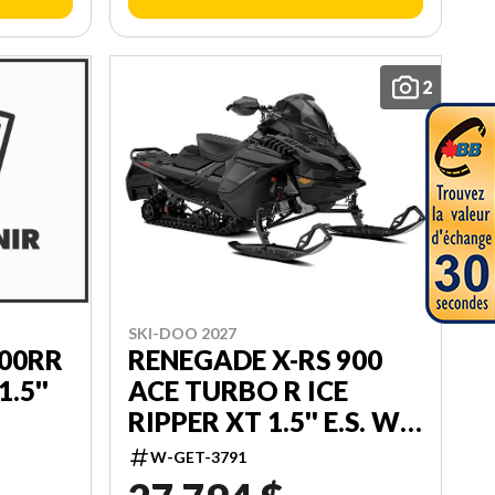
2
SKI-DOO 2027
RENEGADE X-RS 900
600RR
ACE TURBO R ICE
.5''
RIPPER XT 1.5'' E.S. W/
SMART-SHOX W/
W-GET-3791
10.25'' TOUCHSCREEN