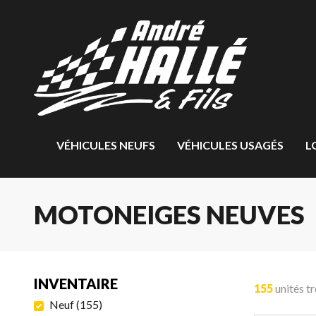
VÉHICULES NEUFS
VÉHICULES USAGÉS
L
MOTONEIGES NEUVES
INVENTAIRE
155
unités t
Neuf
(
155
)