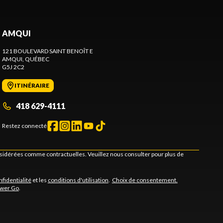
AMQUI
121 BOULEVARD SAINT BENOÎT E
AMQUI
, QUÉBEC
G5J 2C2
ITINÉRAIRE
418 629-4111
Restez connecté
onsidérées comme contractuelles. Veuillez nous consulter pour plus de
nfidentialité
et les
conditions d'utilisation
.
Choix de consentement.
ower Go
.