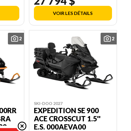
27 794 $
000DAVK00
VOIR LES DÉTAILS
2
2
SKI-DOO 2027
600RR
EXPEDITION SE 900
BRA
ACE CROSSCUT 1.5''
C00
E.S. 000AEVA00