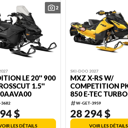
2
2027
SKI-DOO 2027
ITION LE 20'' 900
MXZ X-RS W/
ROSSCUT 1.5''
COMPETITION P
000AAVA00
850 E-TEC TURBO
RIPSAW II 2-PLY 1
-3682
W-GET-3959
SHOT W/ 10.25''
94 $
28 294 $
TOUCHSCREEN
000UCVF00
VOIR LES DÉTAILS
VOIR LES DÉTAILS