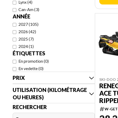
Lynx
(
4
)
Can-Am
(
3
)
ANNÉE
2027
(
105
)
2026
(
42
)
2025
(
7
)
2024
(
1
)
ÉTIQUETTES
En promotion
(
0
)
En vedette
(
0
)
PRIX
SKI-DOO 
RENEG
UTILISATION (KILOMÉTRAGE
ACE T
OU HEURES)
RIPPER
RECHERCHER
SMAR
W-GET
10.25