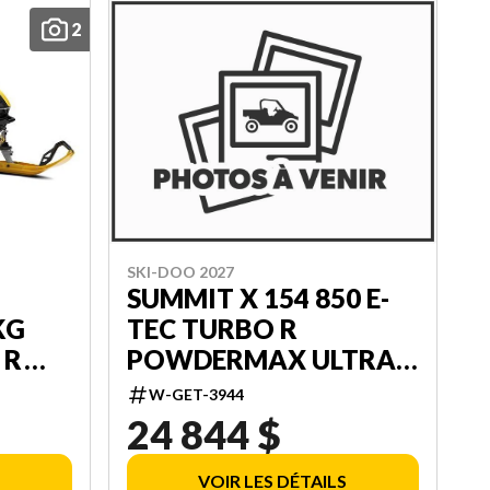
2
SKI-DOO 2027
SUMMIT X 154 850 E-
KG
TEC TURBO R
 R
POWDERMAX ULTRA-
.25''
LIGHT FLEXEDGE 3.0''
W-GET-3944
SHOT 000TPVJ00
24 844 $
VOIR LES DÉTAILS