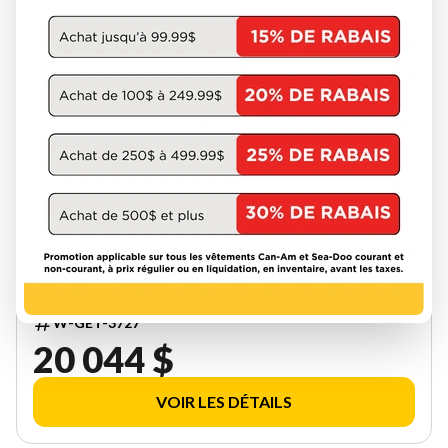
SKI-DOO 2027
SKANDIC LE 24'' 600RR E-TEC
SILENT COBRA 1.5'' E.S.
000ALVC00
W-GET-3727
20 044 $
VOIR LES DÉTAILS