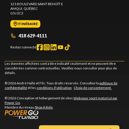
121 BOULEVARD SAINT BENOÎT E
AMQUI
, QUÉBEC
G5J 2C2
ITINÉRAIRE
418 629-4111
Restez connecté
Les données affichées sont à titre indicatif seulement et ne peuvent être
considérées comme contractuelles. Veuillez nous consulter pour plus de
détails.
© 2026 André Hallé et Fils. Tous droits réservés. Consultez la
politique de
confidentialité
et les
conditions d'utilisation
.
Choix de consentement.
© 2026 Conception et hébergement de sites
Web pour sport motorisé par
Power Go
.
Membre du réseau
Shop A Ride
.