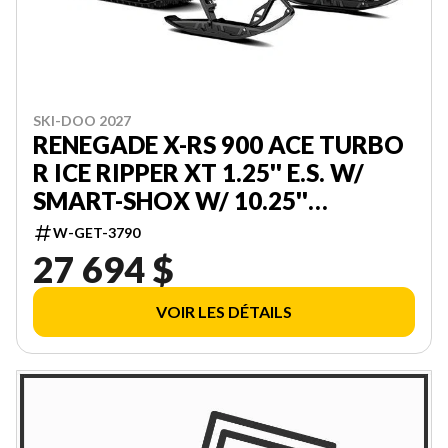
SKI-DOO 2027
RENEGADE X-RS 900 ACE TURBO
R ICE RIPPER XT 1.25'' E.S. W/
SMART-SHOX W/ 10.25''
TOUCHSCREEN 000DAVJ00
W-GET-3790
27 694 $
VOIR LES DÉTAILS