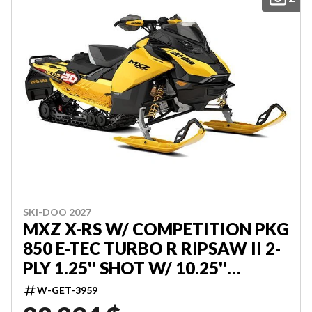
SKI-DOO 2027
MXZ X-RS W/ COMPETITION PKG
850 E-TEC TURBO R RIPSAW II 2-
PLY 1.25'' SHOT W/ 10.25''
TOUCHSCREEN 000UCVF00
W-GET-3959