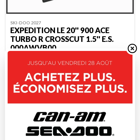
SKI-DOO 2027
EXPEDITION LE 20'' 900 ACE
TURBO R CROSSCUT 1.5'' E.S.
000AWVB00
W-GET-3736
22 694 $
VOIR LES DÉTAILS
2