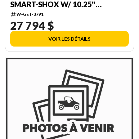
SMART-SHOX W/ 10.25''
TOUCHSCREEN 000DAVK00
W-GET-3791
27 794 $
VOIR LES DÉTAILS