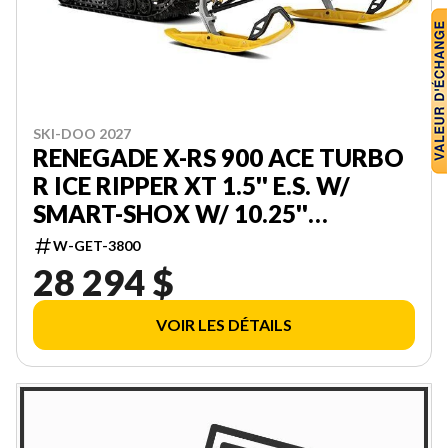
SKI-DOO 2027
RENEGADE X-RS 900 ACE TURBO
R ICE RIPPER XT 1.5'' E.S. W/
SMART-SHOX W/ 10.25''
TOUCHSCREEN 000DAVW00
W-GET-3800
28 294 $
VOIR LES DÉTAILS