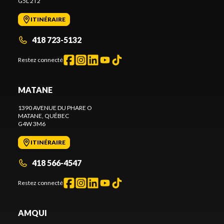
G5L 2T2
ITINÉRAIRE
418 723-5132
Restez connecté
MATANE
1390 AVENUE DU PHARE O
MATANE
, QUÉBEC
G4W 3M6
ITINÉRAIRE
418 566-4547
Restez connecté
AMQUI