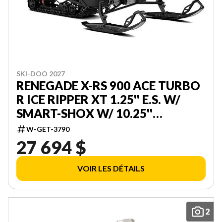
SKI-DOO 2027
RENEGADE X-RS 900 ACE TURBO
R ICE RIPPER XT 1.25'' E.S. W/
SMART-SHOX W/ 10.25''
TOUCHSCREEN 000DAVJ00
W-GET-3790
27 694 $
VOIR LES DÉTAILS
2