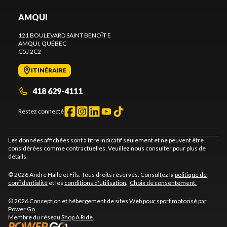
AMQUI
121 BOULEVARD SAINT BENOÎT E
AMQUI
, QUÉBEC
G5J 2C2
ITINÉRAIRE
418 629-4111
Restez connecté
Les données affichées sont à titre indicatif seulement et ne peuvent être
considérées comme contractuelles. Veuillez nous consulter pour plus de
détails.
© 2026 André Hallé et Fils. Tous droits réservés. Consultez la
politique de
confidentialité
et les
conditions d'utilisation
.
Choix de consentement.
© 2026 Conception et hébergement de sites
Web pour sport motorisé par
Power Go
.
Membre du réseau
Shop A Ride
.