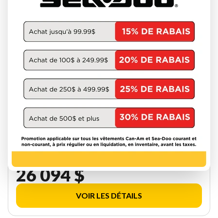
SKI-DOO 2027
EXPEDITION SE 900 ACE TURBO
R COBRA 1.8'' E.S. W/ 10.25''
TOUCHSCREEN 000AYVB00
W-GET-3739
26 094 $
VOIR LES DÉTAILS