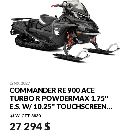
LYNX 2027
COMMANDER RE 900 ACE
TURBO R POWDERMAX 1.75''
E.S. W/ 10.25'' TOUCHSCREEN
000LFVC00
W-GET-3830
27 294 $