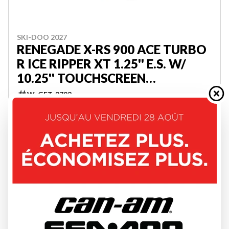
SKI-DOO 2027
RENEGADE X-RS 900 ACE TURBO
R ICE RIPPER XT 1.25'' E.S. W/
10.25'' TOUCHSCREEN
000DAVM00
W-GET-3793
25 994 $
VOIR LES DÉTAILS
2