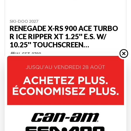
SKI-DOO 2027
RENEGADE X-RS 900 ACE TURBO
R ICE RIPPER XT 1.25'' E.S. W/
10.25'' TOUCHSCREEN
000DAVM00
W-GET-3793
25 994 $
VOIR LES DÉTAILS
2