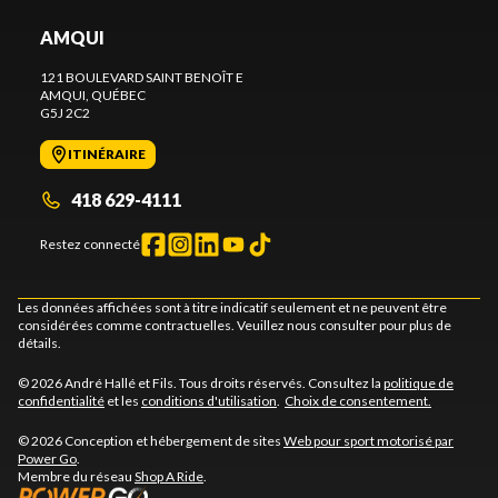
AMQUI
121 BOULEVARD SAINT BENOÎT E
AMQUI
, QUÉBEC
G5J 2C2
ITINÉRAIRE
418 629-4111
Restez connecté
Les données affichées sont à titre indicatif seulement et ne peuvent être
considérées comme contractuelles. Veuillez nous consulter pour plus de
détails.
© 2026 André Hallé et Fils. Tous droits réservés. Consultez la
politique de
confidentialité
et les
conditions d'utilisation
.
Choix de consentement.
© 2026 Conception et hébergement de sites
Web pour sport motorisé par
Power Go
.
Membre du réseau
Shop A Ride
.