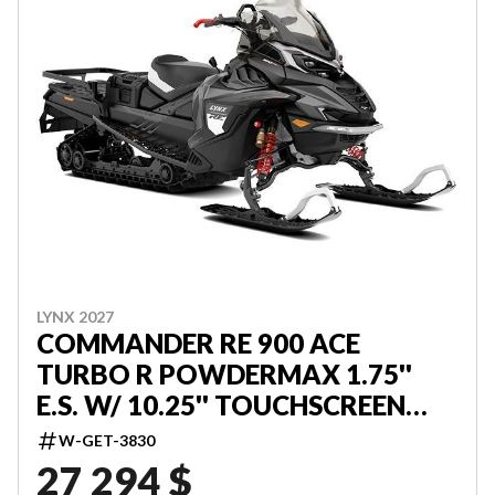
LYNX 2027
COMMANDER RE 900 ACE
TURBO R POWDERMAX 1.75''
E.S. W/ 10.25'' TOUCHSCREEN
000LFVC00
W-GET-3830
27 294 $