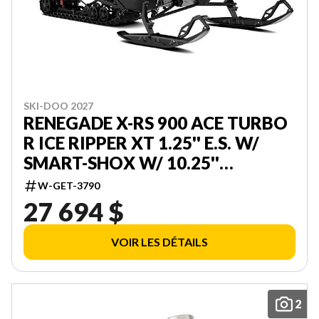
SKI-DOO 2027
RENEGADE X-RS 900 ACE TURBO
R ICE RIPPER XT 1.25'' E.S. W/
SMART-SHOX W/ 10.25''
TOUCHSCREEN 000DAVJ00
W-GET-3790
27 694 $
VOIR LES DÉTAILS
2