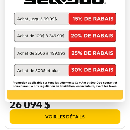
SKI-DOO 2027
EXPEDITION SE 900 ACE TURBO
R COBRA 1.8'' E.S. W/ 10.25''
TOUCHSCREEN 000AYVB00
W-GET-3739
26 094 $
VOIR LES DÉTAILS