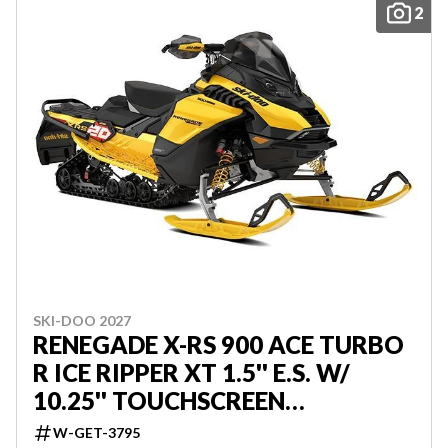
2
SKI-DOO 2027
RENEGADE X-RS 900 ACE TURBO
R ICE RIPPER XT 1.5'' E.S. W/
10.25'' TOUCHSCREEN
000DAVP00
W-GET-3795