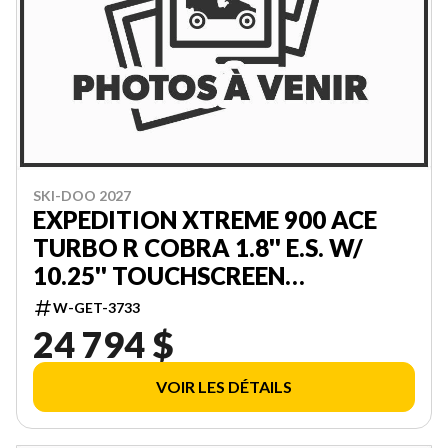
SKI-DOO 2027
EXPEDITION XTREME 900 ACE
TURBO R COBRA 1.8'' E.S. W/
10.25'' TOUCHSCREEN
000APVC00
W-GET-3733
24 794 $
VOIR LES DÉTAILS