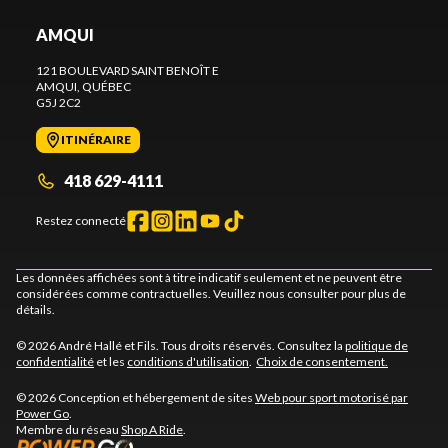
AMQUI
121 BOULEVARD SAINT BENOÎT E
AMQUI
, QUÉBEC
G5J 2C2
ITINÉRAIRE
418 629-4111
Restez connecté
Les données affichées sont à titre indicatif seulement et ne peuvent être
considérées comme contractuelles. Veuillez nous consulter pour plus de
détails.
© 2026 André Hallé et Fils. Tous droits réservés. Consultez la
politique de
confidentialité
et les
conditions d'utilisation
.
Choix de consentement.
© 2026 Conception et hébergement de sites
Web pour sport motorisé par
Power Go
.
Membre du réseau
Shop A Ride
.