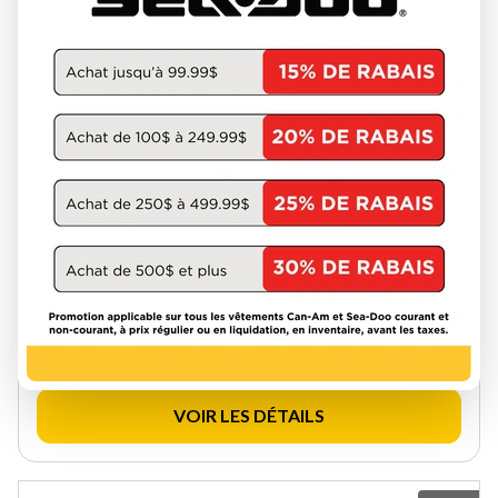
SKI-DOO 2027
EXPEDITION SE 900 ACE
CROSSCUT 1.5'' E.S. 000AEVA00
W-GET-3698
20 044 $
VOIR LES DÉTAILS