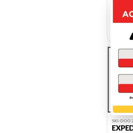
W-GET
20 5
SKI-DOO 
EXPED