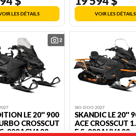
94 $
19 594 $
VOIR LES DÉTAILS
VOIR LES DÉTAILS
2
2027
SKI-DOO 2027
ITION LE 20'' 900
SKANDIC LE 20'' 
TURBO CROSSCUT
ACE CROSSCUT 1.
E.S. 000ACVA00
E.S. 000AHVA00