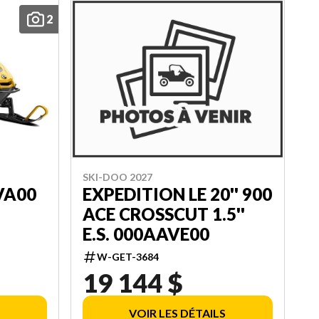
2
SKI-DOO 2027
VA00
EXPEDITION LE 20'' 900
ACE CROSSCUT 1.5''
E.S. 000AAVE00
W-GET-3684
19 144 $
VOIR LES DÉTAILS