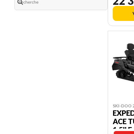
22 3
SKI-DOO 
EXPED
ACE 
1.5'' 