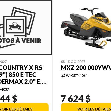
SKI-DOO 2027
2027
MXZ 200 000YW
COUNTRY X-RS
9'') 850 E-TEC
W-GET-4064
RMAX 2.0'' E.S.
25''
-4037
HSCREEN
44 $
7 624 $
ZVG00
VOIR LES DÉTAILS
VOIR LES DÉTAILS