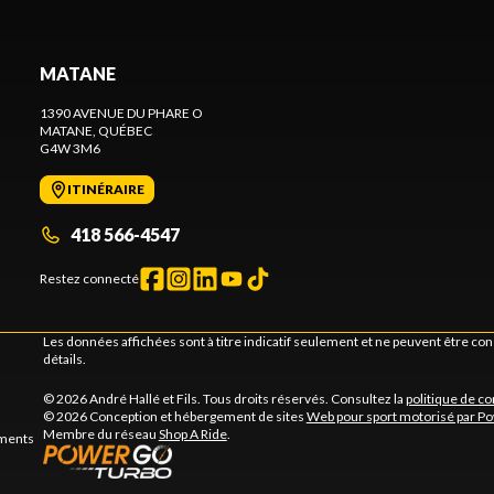
MATANE
1390 AVENUE DU PHARE O
MATANE
, QUÉBEC
G4W 3M6
ITINÉRAIRE
418 566-4547
Restez connecté
Les données affichées sont à titre indicatif seulement et ne peuvent être c
détails.
© 2026 André Hallé et Fils. Tous droits réservés. Consultez la
politique de co
© 2026 Conception et hébergement de sites
Web pour sport motorisé par P
Membre du réseau
Shop A Ride
.
ements