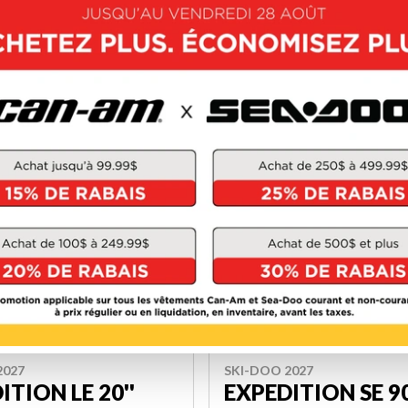
-3692
W-GET-3722
94 $
18 494 $
VOIR LES DÉTAILS
VOIR LES DÉTAILS
SKI-DOO 2027
2027
EXPEDITION SE 9
ITION LE 20''