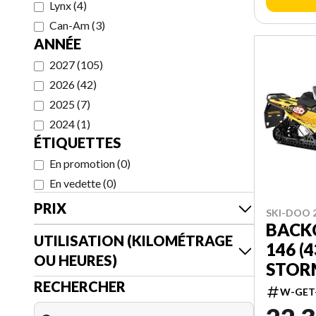
Lynx
(
4
)
Can-Am
(
3
)
ANNÉE
2027
(
105
)
2026
(
42
)
2025
(
7
)
2024
(
1
)
ÉTIQUETTES
En promotion
(
0
)
En vedette
(
0
)
PRIX
SKI-DOO 
BACK
UTILISATION (KILOMÉTRAGE
146 (4
OU HEURES)
STORM 
RECHERCHER
000U
W-GET