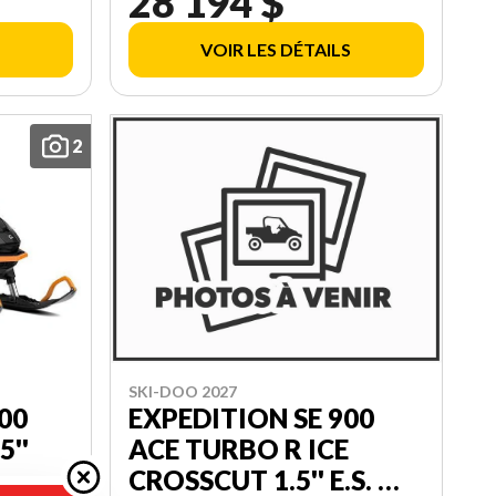
28 194 $
000DAVV00
VOIR LES DÉTAILS
2
SKI-DOO 2027
900
EXPEDITION SE 900
5''
ACE TURBO R ICE
CROSSCUT 1.5'' E.S. W/