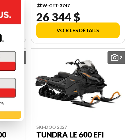
10.25'' TOUCHSCREEN
W-GET-3747
000AYVK00
26 344 $
VOIR LES DÉTAILS
2
2
SKI-DOO 2027
00
TUNDRA LE 600 EFI