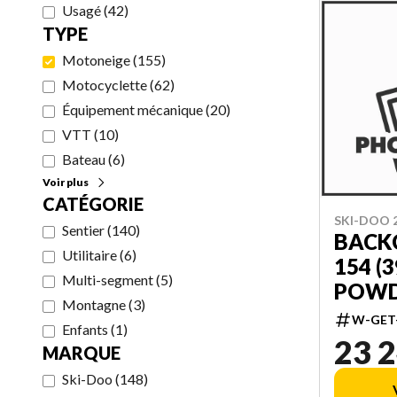
Usagé
(
42
)
TYPE
Motoneige
(
155
)
Motocyclette
(
62
)
Équipement mécanique
(
20
)
VTT
(
10
)
Bateau
(
6
)
Voir plus
CATÉGORIE
SKI-DOO 
Sentier
(
140
)
BACK
Utilitaire
(
6
)
154 (3
Multi-segment
(
5
)
POWDE
Montagne
(
3
)
W/ 10.
W-GET
Enfants
(
1
)
TOUC
23 2
MARQUE
000U
Ski-Doo
(
148
)