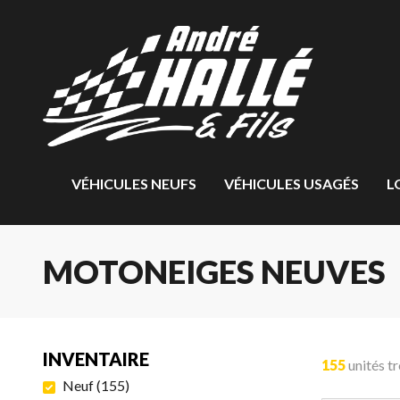
VÉHICULES NEUFS
VÉHICULES USAGÉS
L
MOTONEIGES NEUVES
INVENTAIRE
155
unités t
Neuf
(
155
)