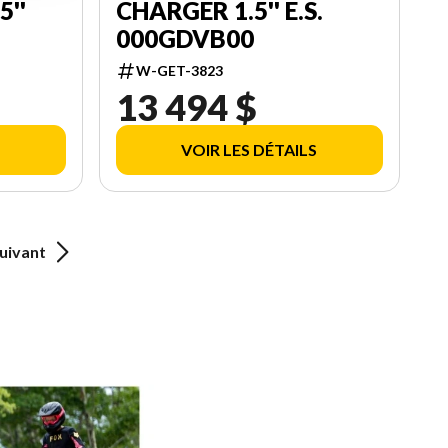
5''
CHARGER 1.5'' E.S.
000GDVB00
W-GET-3823
13 494 $
VOIR LES DÉTAILS
uivant