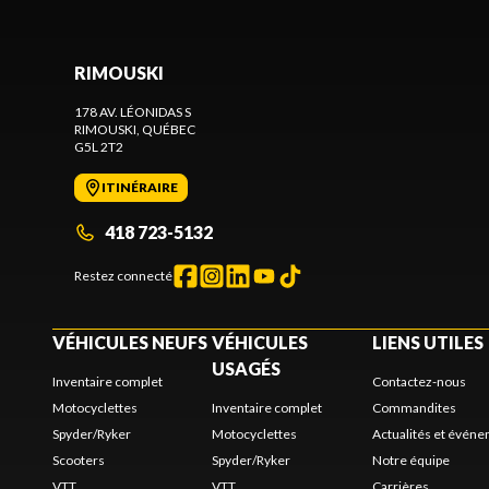
RIMOUSKI
178 AV. LÉONIDAS S
RIMOUSKI
, QUÉBEC
G5L 2T2
ITINÉRAIRE
418 723-5132
Restez connecté
VÉHICULES NEUFS
VÉHICULES
LIENS UTILES
USAGÉS
Inventaire complet
Contactez-nous
Motocyclettes
Inventaire complet
Commandites
Spyder/Ryker
Motocyclettes
Actualités et évén
Scooters
Spyder/Ryker
Notre équipe
VTT
VTT
Carrières