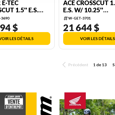
ACE CROSSCUT 1.
 E-TEC
E.S. W/ 10.25''
UT 1.5'' E.S.
TOUCHSCREEN
BVD00
W-GET-3701
-3690
000AEVD00
94 $
21 644 $
VOIR LES DÉTAILS
VOIR LES DÉTAILS
Précédent
1 de 13
S