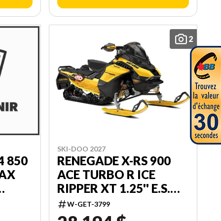
2
SKI-DOO 2027
RENEGADE X-RS 900
4 850
ACE TURBO R ICE
MAX
RIPPER XT 1.25'' E.S.
W/ SMART-SHOX W/
W-GET-3799
10.25'' TOUCHSCREEN