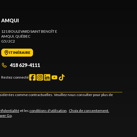
AMQUI
121 BOULEVARD SAINT BENOÎT E
AMQUI
, QUÉBEC
G5J 2C2
ITINÉRAIRE
418 629-4111
Restez connecté
onsidérées comme contractuelles. Veuillez nous consulter pour plus de
nfidentialité
et les
conditions d'utilisation
.
Choix de consentement.
ower Go
.