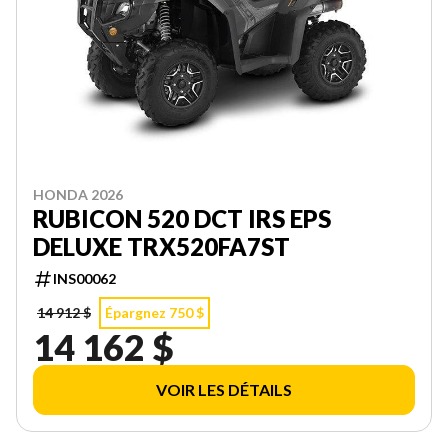
HONDA 2026
RUBICON 520 DCT IRS EPS
DELUXE TRX520FA7ST
INS00062
14 912 $
Épargnez 750 $
14 162 $
VOIR LES DÉTAILS