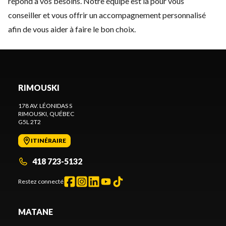
répond à vos besoins. Notre équipe est là pour vous
conseiller et vous offrir un accompagnement personnalisé
afin de vous aider à faire le bon choix.
RIMOUSKI
178 AV. LÉONIDAS S
RIMOUSKI
, QUÉBEC
G5L 2T2
ITINÉRAIRE
418 723-5132
Restez connecté
MATANE