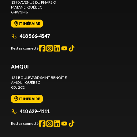
1390 AVENUE DU PHARE O
MATANE
, QUÉBEC
G4W 3M6
ITINÉRAIRE
418 566-4547
Restez connecté
AMQUI
121 BOULEVARD SAINT BENOÎT E
AMQUI
, QUÉBEC
G5J 2C2
ITINÉRAIRE
418 629-4111
Restez connecté