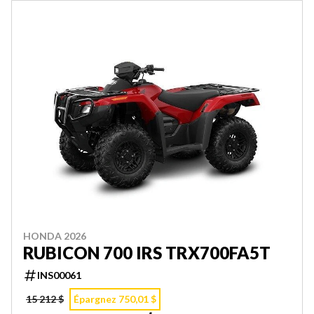
HONDA 2026
RUBICON 700 IRS TRX700FA5T
INS00061
15 212 $
Épargnez 750,01 $