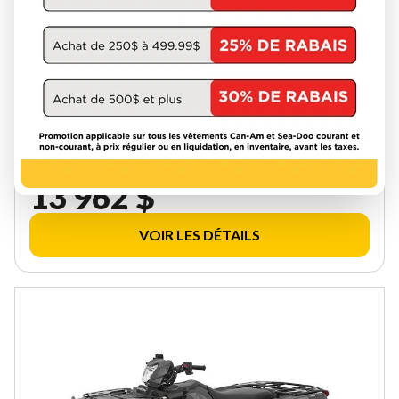
HONDA 2026
RUBICON 520 DCT IRS EPS
TRX520FA6CT
INS00063
14 712 $
Épargnez 750 $
13 962 $
VOIR LES DÉTAILS