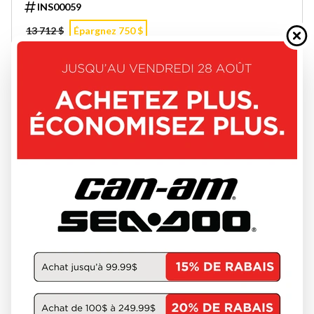
INS00059
13 712 $
Épargnez 750 $
12 962 $
VOIR LES DÉTAILS