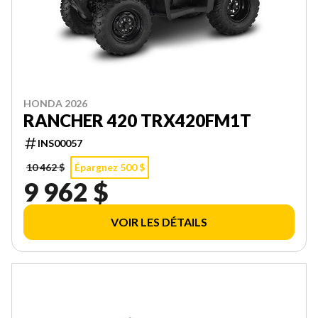
HONDA 2026
RANCHER 420 TRX420FM1T
INS00057
10 462 $
Épargnez 500 $
9 962 $
VOIR LES DÉTAILS