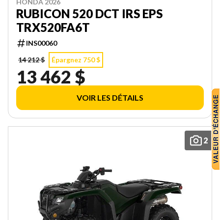
HONDA 2026
RUBICON 520 DCT IRS EPS
TRX520FA6T
INS00060
14 212 $
Épargnez 750 $
13 462 $
VOIR LES DÉTAILS
2