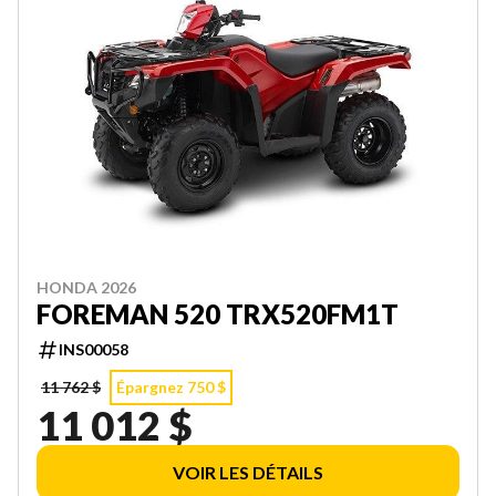
HONDA 2026
FOREMAN 520 TRX520FM1T
INS00058
11 762 $
Épargnez 750 $
11 012 $
VOIR LES DÉTAILS