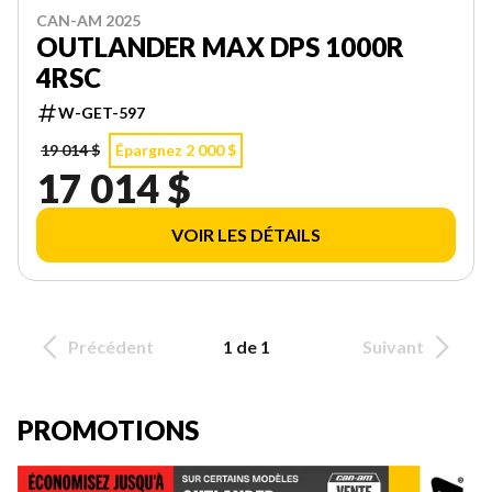
CAN-AM 2025
OUTLANDER MAX DPS 1000R
4RSC
W-GET-597
19 014 $
Épargnez 2 000 $
17 014 $
VOIR LES DÉTAILS
Précédent
1 de 1
Suivant
PROMOTIONS