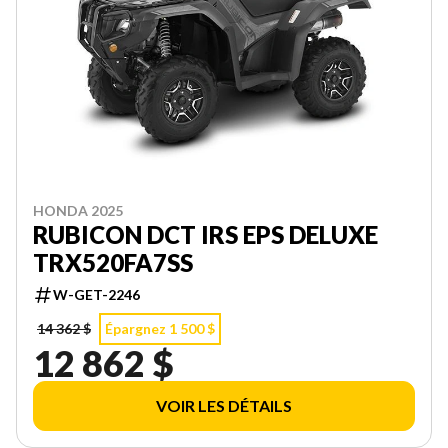
HONDA 2025
RUBICON DCT IRS EPS DELUXE
TRX520FA7SS
W-GET-2246
14 362 $
Épargnez 1 500 $
12 862 $
VOIR LES DÉTAILS