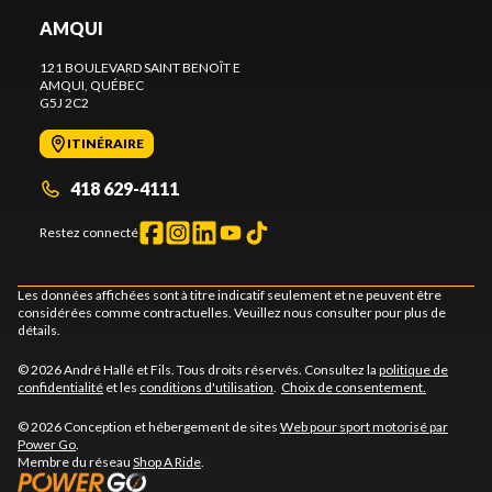
AMQUI
121 BOULEVARD SAINT BENOÎT E
AMQUI
, QUÉBEC
G5J 2C2
ITINÉRAIRE
418 629-4111
Restez connecté
Les données affichées sont à titre indicatif seulement et ne peuvent être
considérées comme contractuelles. Veuillez nous consulter pour plus de
détails.
© 2026 André Hallé et Fils. Tous droits réservés. Consultez la
politique de
confidentialité
et les
conditions d'utilisation
.
Choix de consentement.
© 2026 Conception et hébergement de sites
Web pour sport motorisé par
Power Go
.
Membre du réseau
Shop A Ride
.