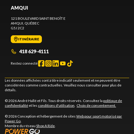
AMQUI
121 BOULEVARD SAINT BENOÎT E
AMQUI
, QUÉBEC
G5J 2C2
ITINÉRAIRE
418 629-4111
Restez connecté
Les données affichées sont à titre indicatif seulement et ne peuvent être
considérées comme contractuelles. Veuillez nous consulter pour plus de
détails.
© 2026 André Hallé et Fils. Tous droits réservés. Consultez la
politique de
confidentialité
et les
conditions d'utilisation
.
Choix de consentement.
© 2026 Conception et hébergement de sites
Web pour sport motorisé par
Power Go
.
Membre du réseau
Shop A Ride
.