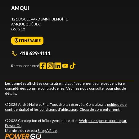
AMQUI
121 BOULEVARD SAINT BENOÎT E
AMQUI
, QUÉBEC
G5J 2C2
ITINÉRAIRE
418 629-4111
Restez connecté
Les données affichées sont à titre indicatif seulement et ne peuvent être
considérées comme contractuelles. Veuillez nous consulter pour plus de
détails.
© 2026 André Hallé et Fils. Tous droits réservés. Consultez la
politique de
confidentialité
et les
conditions d'utilisation
.
Choix de consentement.
© 2026 Conception et hébergement de sites
Web pour sport motorisé par
Power Go
.
Membre du réseau
Shop A Ride
.