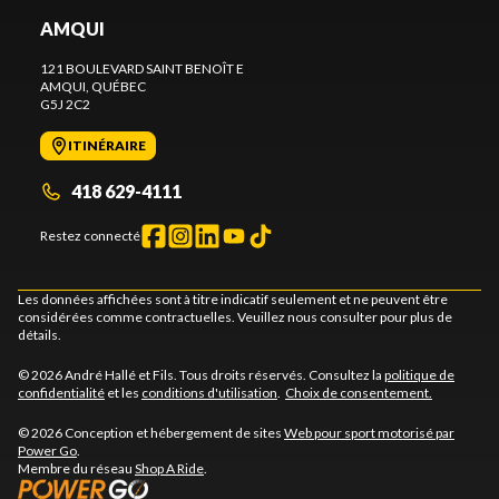
AMQUI
121 BOULEVARD SAINT BENOÎT E
AMQUI
, QUÉBEC
G5J 2C2
ITINÉRAIRE
418 629-4111
Restez connecté
Les données affichées sont à titre indicatif seulement et ne peuvent être
considérées comme contractuelles. Veuillez nous consulter pour plus de
détails.
© 2026 André Hallé et Fils. Tous droits réservés. Consultez la
politique de
confidentialité
et les
conditions d'utilisation
.
Choix de consentement.
© 2026 Conception et hébergement de sites
Web pour sport motorisé par
Power Go
.
Membre du réseau
Shop A Ride
.