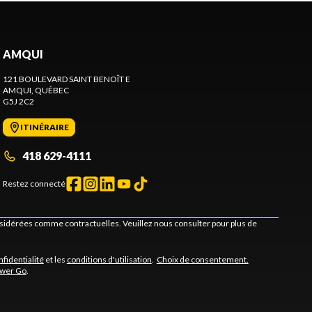
AMQUI
121 BOULEVARD SAINT BENOÎT E
AMQUI
, QUÉBEC
G5J 2C2
ITINÉRAIRE
418 629-4111
Restez connecté
onsidérées comme contractuelles. Veuillez nous consulter pour plus de
nfidentialité
et les
conditions d'utilisation
.
Choix de consentement.
ower Go
.