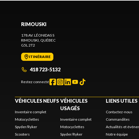
RIMOUSKI
178 AV. LÉONIDAS S
RIMOUSKI
, QUÉBEC
G5L 2T2
ITINÉRAIRE
418 723-5132
Restez connecté
VÉHICULES NEUFS
VÉHICULES
LIENS UTILES
USAGÉS
Inventaire complet
Contactez-nous
Motocyclettes
Inventaire complet
Commandites
Spyder/Ryker
Motocyclettes
Actualités et évén
Scooters
Spyder/Ryker
Notre équipe