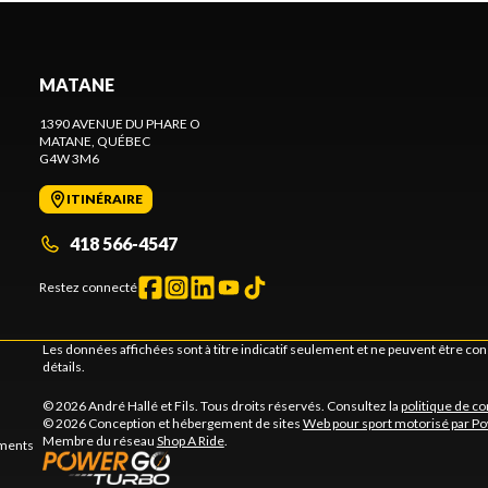
MATANE
1390 AVENUE DU PHARE O
MATANE
, QUÉBEC
G4W 3M6
ITINÉRAIRE
418 566-4547
Restez connecté
Les données affichées sont à titre indicatif seulement et ne peuvent être c
détails.
© 2026 André Hallé et Fils. Tous droits réservés. Consultez la
politique de co
© 2026 Conception et hébergement de sites
Web pour sport motorisé par P
Membre du réseau
Shop A Ride
.
ements