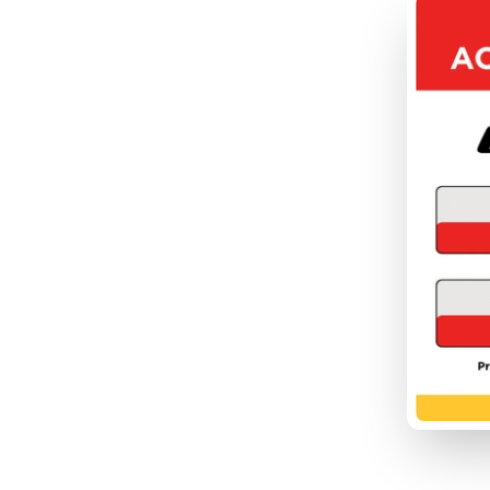
FOU
DÉC