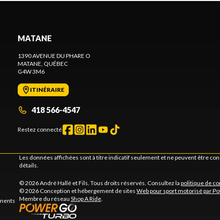
MATANE
1390 AVENUE DU PHARE O
MATANE
, QUÉBEC
G4W 3M6
ITINÉRAIRE
418 566-4547
Restez connecté
Les données affichées sont à titre indicatif seulement et ne peuvent être c
détails.
© 2026 André Hallé et Fils. Tous droits réservés. Consultez la
politique de co
© 2026 Conception et hébergement de sites
Web pour sport motorisé par P
Membre du réseau
Shop A Ride
.
ements