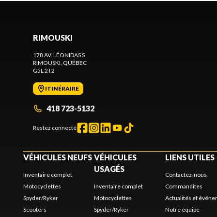
RIMOUSKI
178 AV. LÉONIDAS S
RIMOUSKI
, QUÉBEC
G5L 2T2
ITINÉRAIRE
418 723-5132
Restez connecté
VÉHICULES NEUFS
VÉHICULES
LIENS UTILES
USAGÉS
Inventaire complet
Contactez-nous
Motocyclettes
Inventaire complet
Commandites
Spyder/Ryker
Motocyclettes
Actualités et évén
Scooters
Spyder/Ryker
Notre équipe