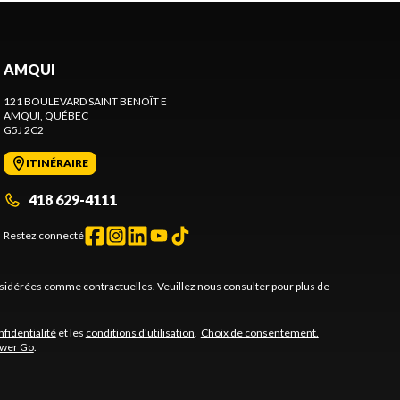
AMQUI
121 BOULEVARD SAINT BENOÎT E
AMQUI
, QUÉBEC
G5J 2C2
ITINÉRAIRE
418 629-4111
Restez connecté
onsidérées comme contractuelles. Veuillez nous consulter pour plus de
nfidentialité
et les
conditions d'utilisation
.
Choix de consentement.
ower Go
.