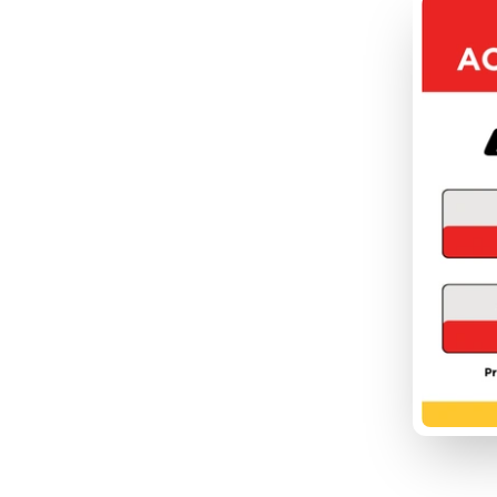
FOU
DÉC