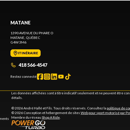
MATANE
1390 AVENUE DU PHARE O
MATANE
, QUÉBEC
G4W 3M6
ITINÉRAIRE
418 566-4547
Restez connecté
Les données affichées sont à titre indicatif seulement et ne peuvent être c
détails.
© 2026 André Hallé et Fils. Tous droits réservés. Consultez la
politique de co
© 2026 Conception et hébergement de sites
Web pour sport motorisé par P
Membre du réseau
Shop A Ride
.
ements