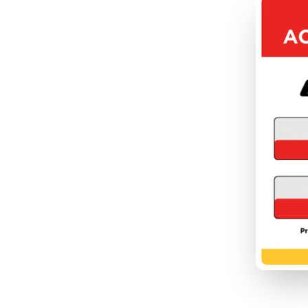
FOU
DÉC