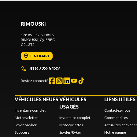
RIMOUSKI
178 AV. LÉONIDAS S
RIMOUSKI
, QUÉBEC
G5L 2T2
ITINÉRAIRE
418 723-5132
Restez connecté
VÉHICULES NEUFS
VÉHICULES
LIENS UTILES
USAGÉS
Inventaire complet
Contactez-nous
Motocyclettes
Inventaire complet
Commandites
Spyder/Ryker
Motocyclettes
Actualités et évén
Scooters
Spyder/Ryker
Notre équipe