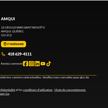
AMQUI
121 BOULEVARD SAINT BENOÎT E
AMQUI
, QUÉBEC
G5J 2C2
ITINÉRAIRE
418 629-4111
Restez connecté
onsidérées comme contractuelles. Veuillez nous consulter pour plus de
nfidentialité
et les
conditions d'utilisation
.
Choix de consentement.
ower Go
.