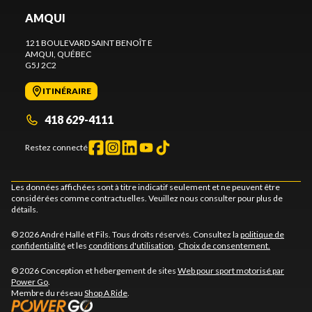
AMQUI
121 BOULEVARD SAINT BENOÎT E
AMQUI
, QUÉBEC
G5J 2C2
ITINÉRAIRE
418 629-4111
Restez connecté
Les données affichées sont à titre indicatif seulement et ne peuvent être
considérées comme contractuelles. Veuillez nous consulter pour plus de
détails.
© 2026 André Hallé et Fils. Tous droits réservés. Consultez la
politique de
confidentialité
et les
conditions d'utilisation
.
Choix de consentement.
© 2026 Conception et hébergement de sites
Web pour sport motorisé par
Power Go
.
Membre du réseau
Shop A Ride
.