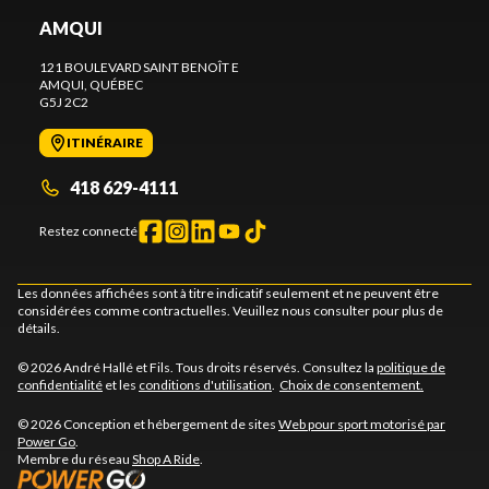
AMQUI
121 BOULEVARD SAINT BENOÎT E
AMQUI
, QUÉBEC
G5J 2C2
ITINÉRAIRE
418 629-4111
Restez connecté
Les données affichées sont à titre indicatif seulement et ne peuvent être
considérées comme contractuelles. Veuillez nous consulter pour plus de
détails.
© 2026 André Hallé et Fils. Tous droits réservés. Consultez la
politique de
confidentialité
et les
conditions d'utilisation
.
Choix de consentement.
© 2026 Conception et hébergement de sites
Web pour sport motorisé par
Power Go
.
Membre du réseau
Shop A Ride
.