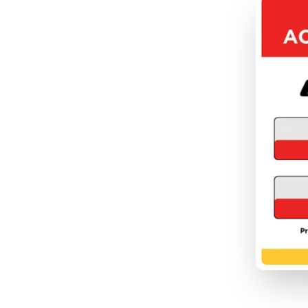
FOU
DÉC