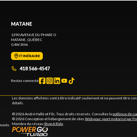
MATANE
1390 AVENUE DU PHARE O
MATANE
, QUÉBEC
G4W 3M6
ITINÉRAIRE
418 566-4547
Restez connecté
Les données affichées sont à titre indicatif seulement et ne peuvent être c
détails.
© 2026 André Hallé et Fils. Tous droits réservés. Consultez la
politique de co
© 2026 Conception et hébergement de sites
Web pour sport motorisé par P
Membre du réseau
Shop A Ride
.
ements