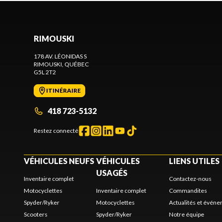
RIMOUSKI
178 AV. LÉONIDAS S
RIMOUSKI
, QUÉBEC
G5L 2T2
ITINÉRAIRE
418 723-5132
Restez connecté
VÉHICULES NEUFS
VÉHICULES
LIENS UTILES
USAGÉS
Inventaire complet
Contactez-nous
Motocyclettes
Inventaire complet
Commandites
Spyder/Ryker
Motocyclettes
Actualités et évén
Scooters
Spyder/Ryker
Notre équipe