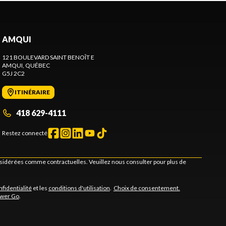
AMQUI
121 BOULEVARD SAINT BENOÎT E
AMQUI
, QUÉBEC
G5J 2C2
ITINÉRAIRE
418 629-4111
Restez connecté
onsidérées comme contractuelles. Veuillez nous consulter pour plus de
nfidentialité
et les
conditions d'utilisation
.
Choix de consentement.
ower Go
.