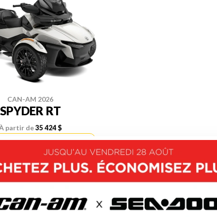
CAN-AM 2026
SPYDER RT
À partir de
35 424 $
OUVRIR CE MODÈLE
Précédent
1 de 1
S