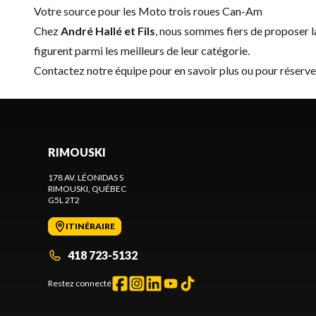
Votre source pour les Moto trois roues Can-Am
Chez
André Hallé et Fils
, nous sommes fiers de proposer
figurent parmi les meilleurs de leur catégorie.
Contactez notre équipe
pour en savoir plus ou pour réserv
RIMOUSKI
178 AV. LÉONIDAS S
RIMOUSKI
, QUÉBEC
G5L 2T2
ITINÉRAIRE
418 723-5132
Restez connecté