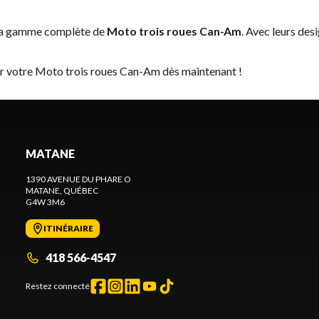
 la gamme complète de
Moto trois roues Can-Am
. Avec leurs des
er votre Moto trois roues Can-Am dès maintenant !
MATANE
1390 AVENUE DU PHARE O
MATANE
, QUÉBEC
G4W 3M6
ITINÉRAIRE
418 566-4547
Restez connecté