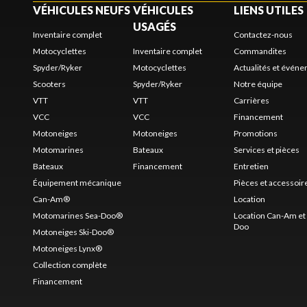
VÉHICULES NEUFS
VÉHICULES
LIENS UTILES
USAGÉS
Inventaire complet
Contactez-nous
Motocyclettes
Inventaire complet
Commandites
Spyder/Ryker
Motocyclettes
Actualités et évén
Scooters
Spyder/Ryker
Notre équipe
VTT
VTT
Carrières
VCC
VCC
Financement
Motoneiges
Motoneiges
Promotions
Motomarines
Bateaux
Services et pièces
Bateaux
Financement
Entretien
Équipement mécanique
Pièces et accessoir
Can-Am®
Location
Motomarines Sea-Doo®
Location Can-Am et 
Doo
Motoneiges Ski-Doo®
Motoneiges Lynx®
Collection complète
Financement