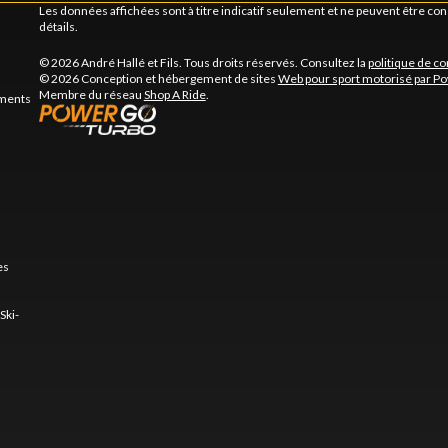
Les données affichées sont à titre indicatif seulement et ne peuvent être c
détails.
© 2026 André Hallé et Fils. Tous droits réservés. Consultez la
politique de co
© 2026 Conception et hébergement de sites
Web pour sport motorisé par P
Membre du réseau
Shop A Ride
.
ements
es
Ski-