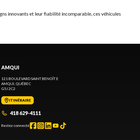
igns innovants et leur fiabilité incomparable, ces véhicules
AMQUI
121 BOULEVARD SAINT BENOÎT E
AMQUI
, QUÉBEC
G5J 2C2
ITINÉRAIRE
418 629-4111
Restez connecté