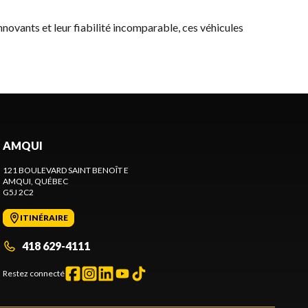
innovants et leur fiabilité incomparable, ces véhicules
AMQUI
121 BOULEVARD SAINT BENOÎT E
AMQUI
, QUÉBEC
G5J 2C2
ITINÉRAIRE
418 629-4111
Restez connecté