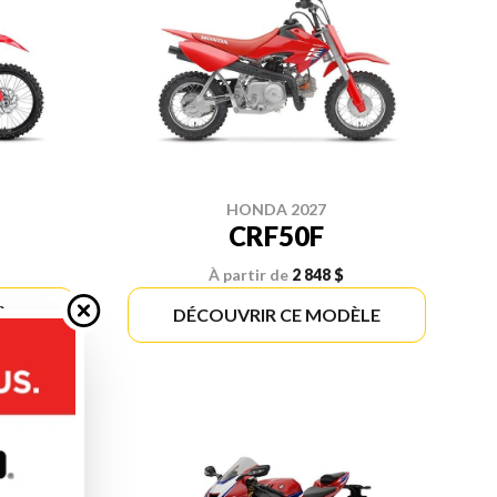
HONDA 2027
CRF50F
À partir de
2 848 $
ÈLE
DÉCOUVRIR CE MODÈLE