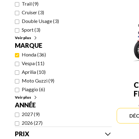
Trail
(
9
)
Cruiser
(
3
)
Double Usage
(
3
)
Sport
(
3
)
Voir plus
MARQUE
Honda
(
36
)
Vespa
(
11
)
Aprilia
(
10
)
Moto Guzzi
(
9
)
C
Piaggio
(
6
)
F
Voir plus
ANNÉE
2027
(
9
)
DÉC
2026
(
27
)
PRIX