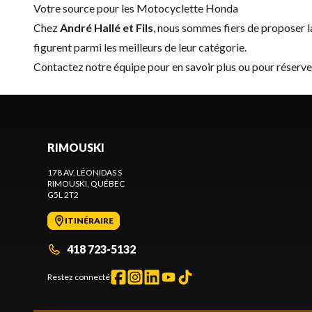
Votre source pour les Motocyclette Honda
Chez
André Hallé et Fils
, nous sommes fiers de proposer
figurent parmi les meilleurs de leur catégorie.
Contactez notre équipe
pour en savoir plus ou pour réser
RIMOUSKI
178 AV. LÉONIDAS S
RIMOUSKI
, QUÉBEC
G5L 2T2
ITINÉRAIRE
418 723-5132
Restez connecté