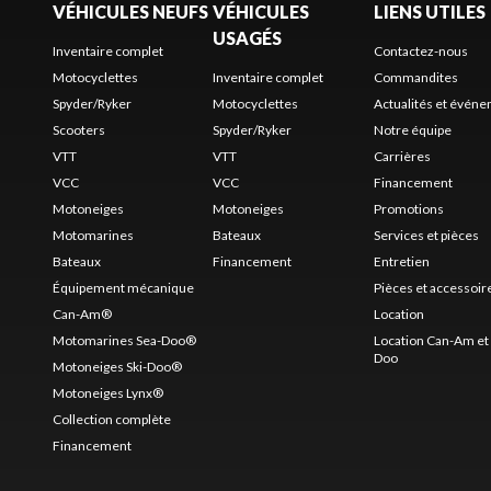
VÉHICULES NEUFS
VÉHICULES
LIENS UTILES
USAGÉS
Inventaire complet
Contactez-nous
Motocyclettes
Inventaire complet
Commandites
Spyder/Ryker
Motocyclettes
Actualités et évén
Scooters
Spyder/Ryker
Notre équipe
VTT
VTT
Carrières
VCC
VCC
Financement
Motoneiges
Motoneiges
Promotions
Motomarines
Bateaux
Services et pièces
Bateaux
Financement
Entretien
Équipement mécanique
Pièces et accessoir
Can-Am®
Location
Motomarines Sea-Doo®
Location Can-Am et 
Doo
Motoneiges Ski-Doo®
Motoneiges Lynx®
Collection complète
Financement