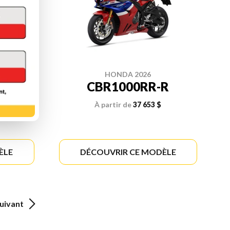
HONDA 2026
N
CBR1000RR-R
ORTS
À partir de
37 653 $
ÈLE
DÉCOUVRIR CE MODÈLE
uivant