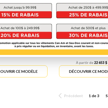
HONDA 2026
HONDA 2026
FRICA TWIN
AFRICA TWI
ADVENTURE SP
À partir de
18 803 $
ES
À partir de
22 653 $
OUVRIR CE MODÈLE
DÉCOUVRIR CE MOD
Précédent
1 de 3
S