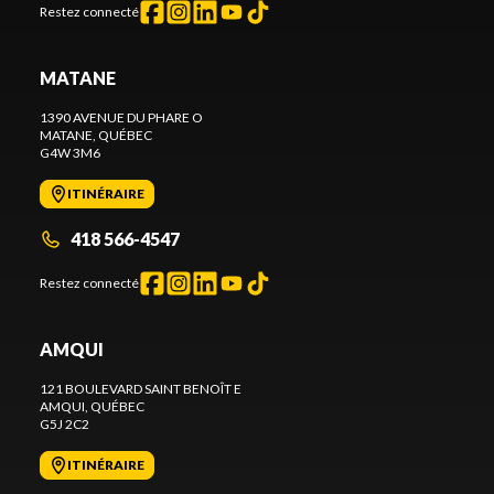
Restez connecté
MATANE
1390 AVENUE DU PHARE O
MATANE
, QUÉBEC
G4W 3M6
ITINÉRAIRE
418 566-4547
Restez connecté
AMQUI
121 BOULEVARD SAINT BENOÎT E
AMQUI
, QUÉBEC
G5J 2C2
ITINÉRAIRE