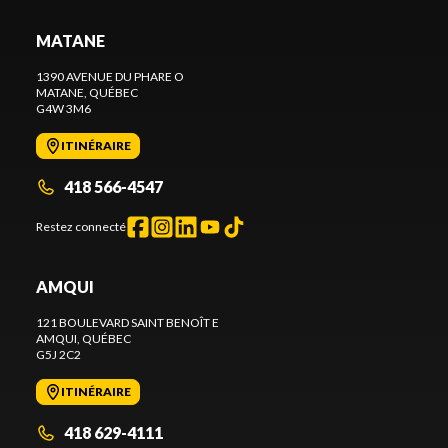
MATANE
1390 AVENUE DU PHARE O
MATANE
, QUÉBEC
G4W 3M6
ITINÉRAIRE
418 566-4547
Restez connecté
AMQUI
121 BOULEVARD SAINT BENOÎT E
AMQUI
, QUÉBEC
G5J 2C2
ITINÉRAIRE
418 629-4111