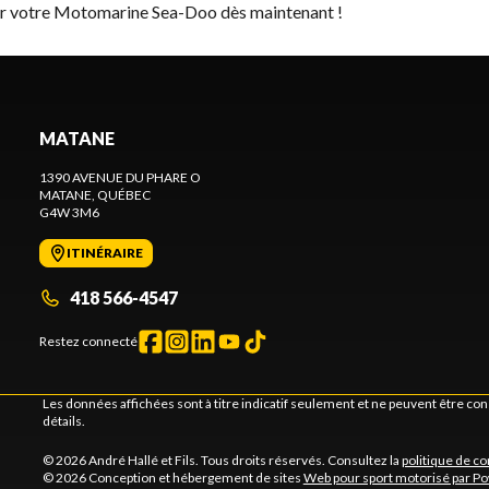
ver votre Motomarine Sea-Doo dès maintenant !
MATANE
1390 AVENUE DU PHARE O
MATANE
, QUÉBEC
G4W 3M6
ITINÉRAIRE
418 566-4547
Restez connecté
Les données affichées sont à titre indicatif seulement et ne peuvent être c
détails.
© 2026 André Hallé et Fils. Tous droits réservés. Consultez la
politique de co
© 2026 Conception et hébergement de sites
Web pour sport motorisé par P