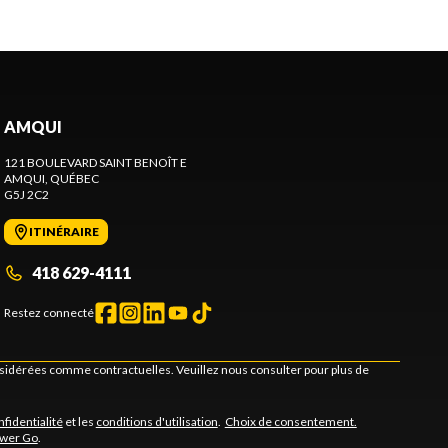
AMQUI
121 BOULEVARD SAINT BENOÎT E
AMQUI
, QUÉBEC
G5J 2C2
ITINÉRAIRE
418 629-4111
Restez connecté
onsidérées comme contractuelles. Veuillez nous consulter pour plus de
nfidentialité
et les
conditions d'utilisation
.
Choix de consentement.
ower Go
.