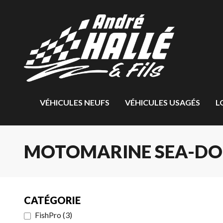
VÉHICULES NEUFS
VÉHICULES USAGÉS
L
MOTOMARINE SEA-DO
CATÉGORIE
FishPro
(
3
)