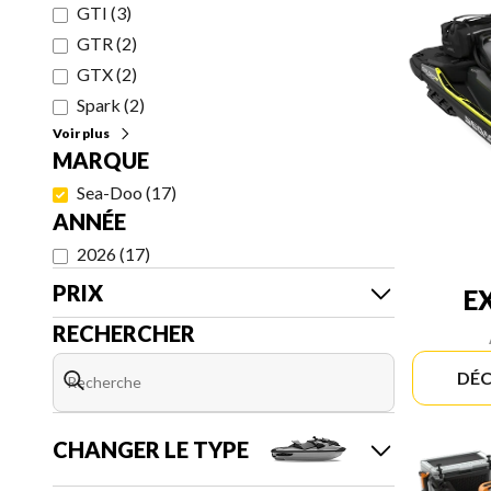
GTI
(
3
)
GTR
(
2
)
GTX
(
2
)
Spark
(
2
)
Voir plus
MARQUE
Sea-Doo
(
17
)
ANNÉE
2026
(
17
)
PRIX
E
RECHERCHER
DÉC
CHANGER LE TYPE