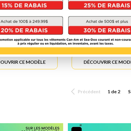
SEA-DOO 2026
SEA-DOO 2026
GTX
GTX LIMITE
À partir de
22 094 $
À partir de
29 294 $
OUVRIR CE MODÈLE
DÉCOUVRIR CE MOD
Précédent
1 de 2
S