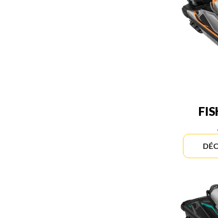
FI
DÉC