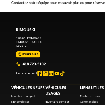
Contactez notre équipe
pour en savoir plus ou pour réser
RIMOUSKI
178 AV. LÉONIDAS S
RIMOUSKI
, QUÉBEC
G5L 2T2
ITINÉRAIRE
418 723-5132
Restez connecté
VÉHICULES NEUFS
VÉHICULES
LIENS UTILES
USAGÉS
Inventaire complet
Contactez-nous
Motocyclettes
Inventaire complet
Commandites