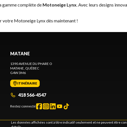
 la gamme complète de
Motoneige Lynx
. Avec leurs designs innova
er votre Motoneige Lynx dès maintenant !
MATANE
1390 AVENUE DU PHARE O
MATANE
, QUÉBEC
G4W 3M6
ITINÉRAIRE
418 566-4547
Restez connecté
Les données affichées sont à titre indicatif seulement et ne peuvent être c
détails.