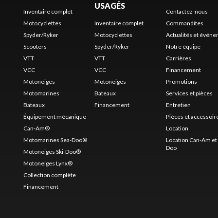
USAGÉS
Inventaire complet
Contactez-nous
Motocyclettes
Inventaire complet
Commandites
Spyder/Ryker
Motocyclettes
Actualités et évén
Scooters
Spyder/Ryker
Notre équipe
VTT
VTT
Carrières
VCC
VCC
Financement
Motoneiges
Motoneiges
Promotions
Motomarines
Bateaux
Services et pièces
Bateaux
Financement
Entretien
Équipement mécanique
Pièces et accessoir
Can-Am®
Location
Motomarines Sea-Doo®
Location Can-Am et 
Doo
Motoneiges Ski-Doo®
Motoneiges Lynx®
Collection complète
Financement