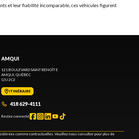
nts et leur fiabilité incomparable, ces véhicules figurent
AMQUI
121 BOULEVARD SAINT BENOÎT E
AMQUI
, QUÉBEC
G5J 2C2
ITINÉRAIRE
418 629-4111
Restez connecté
onsidérées comme contractuelles. Veuillez nous consulter pour plus de