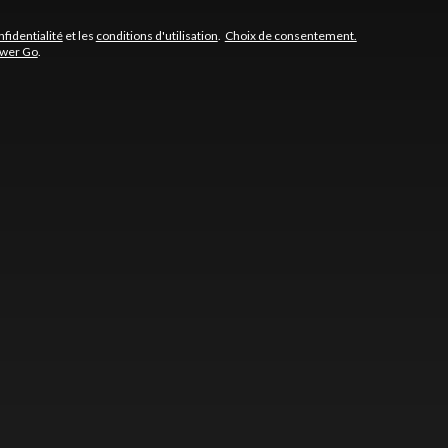
nfidentialité
et les
conditions d'utilisation
.
Choix de consentement.
ower Go
.