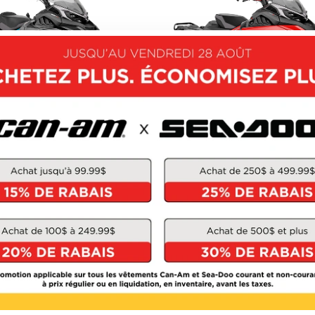
LYNX 2026
LYNX 2026
COMMANDER
RAVE
À partir de
27 244 $
À partir de
23 294 $
OUVRIR CE MODÈLE
DÉCOUVRIR CE MOD