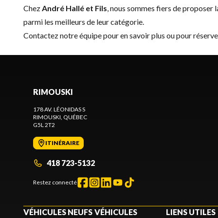
Chez
André Hallé et Fils
, nous sommes fiers de proposer
parmi les meilleurs de leur catégorie.
Contactez notre équipe
pour en savoir plus ou pour réserv
RIMOUSKI
178 AV. LÉONIDAS S
RIMOUSKI
, QUÉBEC
G5L 2T2
ITINÉRAIRE
418 723-5132
Restez connecté
VÉHICULES NEUFS
VÉHICULES
LIENS UTILES