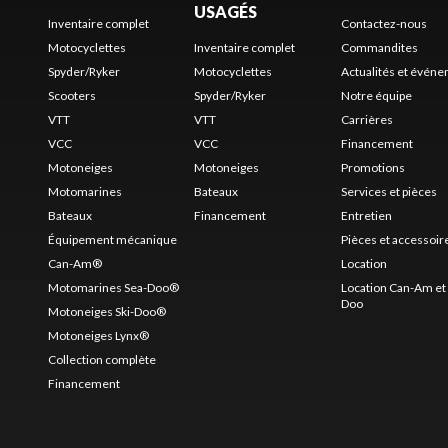
USAGÉS
Inventaire complet
Contactez-nous
Motocyclettes
Inventaire complet
Commandites
Spyder/Ryker
Motocyclettes
Actualités et évén
Scooters
Spyder/Ryker
Notre équipe
VTT
VTT
Carrières
VCC
VCC
Financement
Motoneiges
Motoneiges
Promotions
Motomarines
Bateaux
Services et pièces
Bateaux
Financement
Entretien
Équipement mécanique
Pièces et accessoir
Can-Am®
Location
Motomarines Sea-Doo®
Location Can-Am et 
Doo
Motoneiges Ski-Doo®
Motoneiges Lynx®
Collection complète
Financement