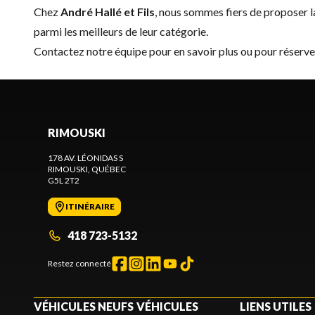
Chez
André Hallé et Fils
, nous sommes fiers de proposer
parmi les meilleurs de leur catégorie.
Contactez notre équipe
pour en savoir plus ou pour réserv
RIMOUSKI
178 AV. LÉONIDAS S
RIMOUSKI
, QUÉBEC
G5L 2T2
ITINÉRAIRE
418 723-5132
Restez connecté
VÉHICULES NEUFS
VÉHICULES
LIENS UTILES