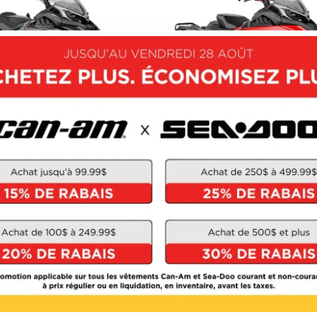
LYNX 2026
LYNX 2026
COMMANDER
RAVE
À partir de
27 244 $
À partir de
23 294 $
OUVRIR CE MODÈLE
DÉCOUVRIR CE MOD