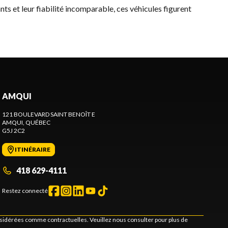
nts et leur fiabilité incomparable, ces véhicules figurent
AMQUI
121 BOULEVARD SAINT BENOÎT E
AMQUI
, QUÉBEC
G5J 2C2
ITINÉRAIRE
418 629-4111
Restez connecté
onsidérées comme contractuelles. Veuillez nous consulter pour plus de