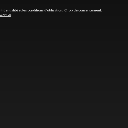
nfidentialité
et les
conditions d'utilisation
.
Choix de consentement.
ower Go
.