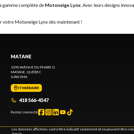
 la gamme complète de
Motoneige Lynx
. Avec leurs designs innova
er votre Motoneige Lynx dès maintenant !
MATANE
1390 AVENUE DU PHARE O
MATANE
, QUÉBEC
G4W 3M6
ITINÉRAIRE
418 566-4547
Restez connecté
Les données affichées sont à titre indicatif seulement et ne peuvent être c
détails.