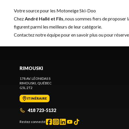
Votre source pour les Motoneige Ski-Doo
Chez
André Hallé et Fils
, nous sommes fiers de proposer
figurent parmi les meilleurs de leur catégorie.
Contactez notre équipe
pour en savoir plus ou pour réserv
RIMOUSKI
178 AV. LÉONIDAS S
RIMOUSKI
, QUÉBEC
G5L 2T2
ITINÉRAIRE
418 723-5132
Restez connecté