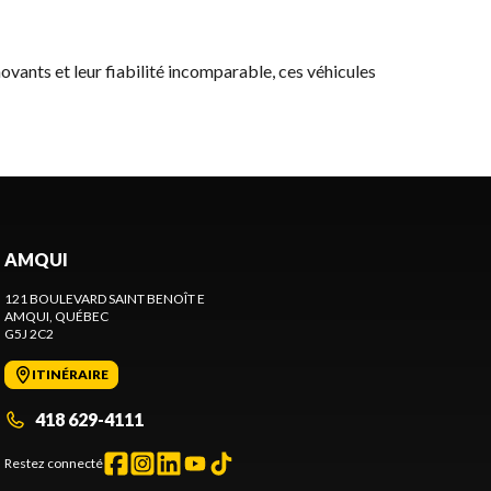
novants et leur fiabilité incomparable, ces véhicules
AMQUI
121 BOULEVARD SAINT BENOÎT E
AMQUI
, QUÉBEC
G5J 2C2
ITINÉRAIRE
418 629-4111
Restez connecté