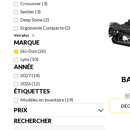
Crossover
(
3
)
Sentier
(
3
)
Deep Snow
(
2
)
Ergonomie Compacte
(
2
)
Voir plus
MARQUE
Ski-Doo
(
26
)
Lynx
(
10
)
ANNÉE
2027
(
14
)
B
2026
(
12
)
ÉTIQUETTES
Modèles en inventaire
(
19
)
DÉC
PRIX
RECHERCHER