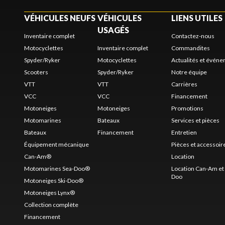
VÉHICULES NEUFS
VÉHICULES
LIENS UTILES
USAGÉS
Inventaire complet
Contactez-nous
Motocyclettes
Inventaire complet
Commandites
Spyder/Ryker
Motocyclettes
Actualités et évén
Scooters
Spyder/Ryker
Notre équipe
VTT
VTT
Carrières
VCC
VCC
Financement
Motoneiges
Motoneiges
Promotions
Motomarines
Bateaux
Services et pièces
Bateaux
Financement
Entretien
Équipement mécanique
Pièces et accessoir
Can-Am®
Location
Motomarines Sea-Doo®
Location Can-Am et 
Doo
Motoneiges Ski-Doo®
Motoneiges Lynx®
Collection complète
Financement