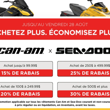
SKI-DOO 2027
SKI-DOO 2027
MXZ
MXZ 200
À partir de
12 944 $
À partir de
7 624 $
3 unités en inventaire
1 unités en inventai
OUVRIR CE MODÈLE
DÉCOUVRIR CE MOD