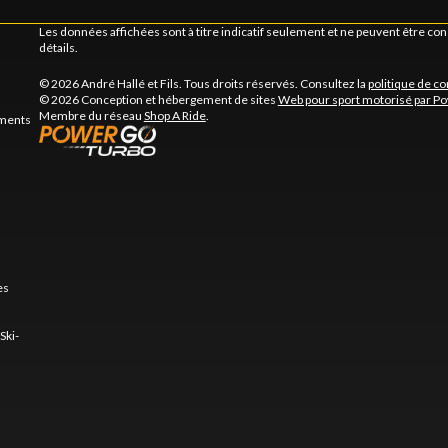
Les données affichées sont à titre indicatif seulement et ne peuvent être c
détails.
© 2026 André Hallé et Fils. Tous droits réservés. Consultez la
politique de co
© 2026 Conception et hébergement de sites
Web pour sport motorisé par P
Membre du réseau
Shop A Ride
.
ements
es
Ski-