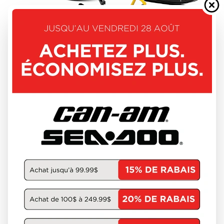
SKI-DOO 2027
MXZ
À partir de
12 944 $
3 unités en inventaire
DÉCOUVRIR CE MODÈLE