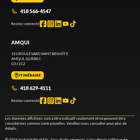
418 566-4547
Restez connecté
AMQUI
121 BOULEVARD SAINT BENOÎT E
AMQUI
, QUÉBEC
G5J 2C2
ITINÉRAIRE
418 629-4111
Restez connecté
Les données affichées sont à titre indicatif seulement et ne peuvent être
considérées comme contractuelles. Veuillez nous consulter pour plus de
détails.
© 2026 André Hallé et Fils. Tous droits réservés. Consultez la
politique de