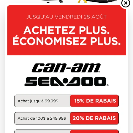
SKI-DOO 2027
MXZ
À partir de
12 944 $
3 unités en inventaire
DÉCOUVRIR CE MODÈLE