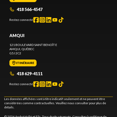
418 566-4547
Restez connecté
AMQUI
121 BOULEVARD SAINT BENOÎT E
AMQUI
, QUÉBEC
G5J 2C2
ITINÉRAIRE
418 629-4111
Restez connecté
Les données affichées sont à titre indicatif seulement et ne peuvent être
considérées comme contractuelles. Veuillez nous consulter pour plus de
détails.
© 2026 André Hallé et Fils. Tous droits réservés. Consultez la
politique de