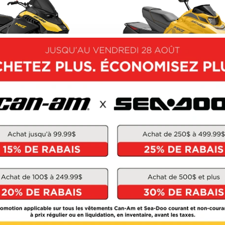
SKI-DOO 2027
SKI-DOO 2027
MXZ
MXZ 200
À partir de
12 944 $
À partir de
7 624 $
3 unités en inventaire
1 unités en inventai
OUVRIR CE MODÈLE
DÉCOUVRIR CE MOD