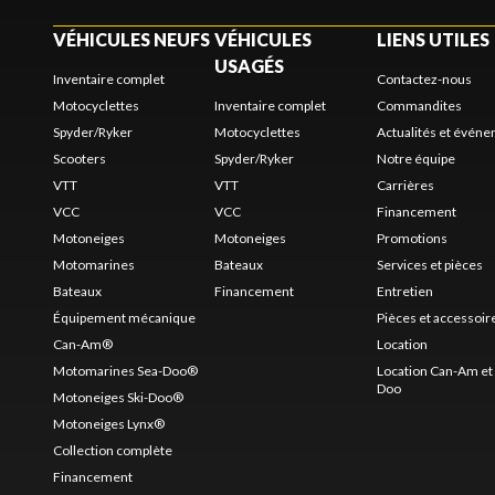
VÉHICULES NEUFS
VÉHICULES
LIENS UTILES
USAGÉS
Inventaire complet
Contactez-nous
Motocyclettes
Inventaire complet
Commandites
Spyder/Ryker
Motocyclettes
Actualités et évén
Scooters
Spyder/Ryker
Notre équipe
VTT
VTT
Carrières
VCC
VCC
Financement
Motoneiges
Motoneiges
Promotions
Motomarines
Bateaux
Services et pièces
Bateaux
Financement
Entretien
Équipement mécanique
Pièces et accessoir
Can-Am®
Location
Motomarines Sea-Doo®
Location Can-Am et 
Doo
Motoneiges Ski-Doo®
Motoneiges Lynx®
Collection complète
Financement