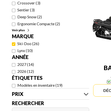
Crossover
(
3
)
Sentier
(
3
)
Deep Snow
(
2
)
Ergonomie Compacte
(
2
)
Voir plus
MARQUE
Ski-Doo
(
26
)
Lynx
(
10
)
ANNÉE
2027
(
14
)
B
2026
(
12
)
ÉTIQUETTES
Modèles en inventaire
(
19
)
DÉC
PRIX
RECHERCHER