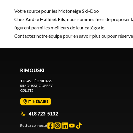
Votre source pour les Motoneige Ski-Doo
Chez
André Hallé et Fils
, nous sommes fiers de proposer
figurent parmi les meilleurs de leur catégorie.
Contactez notre équipe
pour en savoir plus ou pour réserv
RIMOUSKI
178 AV. LÉONIDAS S
RIMOUSKI
, QUÉBEC
G5L 2T2
ITINÉRAIRE
418 723-5132
Restez connecté