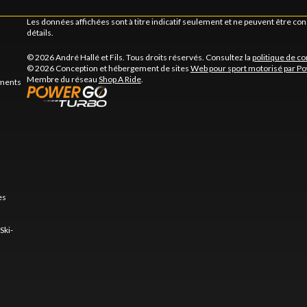
Les données affichées sont à titre indicatif seulement et ne peuvent être c
détails.
© 2026 André Hallé et Fils. Tous droits réservés. Consultez la
politique de co
© 2026 Conception et hébergement de sites
Web pour sport motorisé par P
Membre du réseau
Shop A Ride
.
ements
es
Ski-