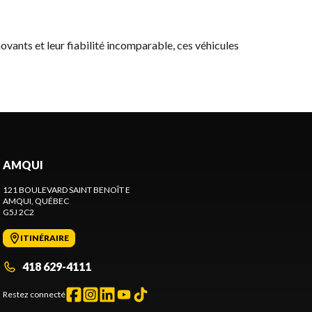
novants et leur fiabilité incomparable, ces véhicules
AMQUI
121 BOULEVARD SAINT BENOÎT E
AMQUI
, QUÉBEC
G5J 2C2
ITINÉRAIRE
418 629-4111
Restez connecté