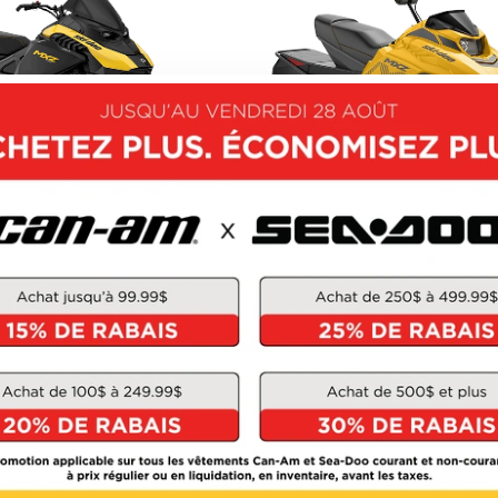
SKI-DOO 2027
SKI-DOO 2027
MXZ
MXZ 200
À partir de
12 944 $
À partir de
7 624 $
3 unités en inventaire
1 unités en inventai
OUVRIR CE MODÈLE
DÉCOUVRIR CE MOD