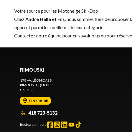
Votre source pour les Motoneige Ski-Doo
Chez
André Hallé et Fils
, nous sommes fiers de proposer
figurent parmi les meilleurs de leur catégorie.
Contactez notre équipe
pour en savoir plus ou pour réserv
RIMOUSKI
178 AV. LÉONIDAS S
RIMOUSKI
, QUÉBEC
G5L 2T2
ITINÉRAIRE
418 723-5132
Restez connecté