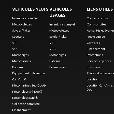
VÉHICULES NEUFS
VÉHICULES
LIENS UTILES
USAGÉS
Inventaire complet
Contactez-nous
Motocyclettes
Inventaire complet
Commandites
Spyder/Ryker
Motocyclettes
Actualités et évén
Scooters
Spyder/Ryker
Notre équipe
VTT
VTT
Carrières
VCC
VCC
Financement
Motoneiges
Motoneiges
Promotions
Motomarines
Bateaux
Services et pièces
Bateaux
Financement
Entretien
Équipement mécanique
Pièces et accessoir
Can-Am®
Location
Motomarines Sea-Doo®
Location Can-Am et 
Doo
Motoneiges Ski-Doo®
Motoneiges Lynx®
Collection complète
Financement