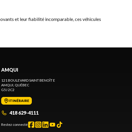
novants et leur fiabilité incomparable, ces véhicules
AMQUI
121 BOULEVARD SAINT BENOÎT E
AMQUI
, QUÉBEC
G5J 2C2
ITINÉRAIRE
418 629-4111
Restez connecté