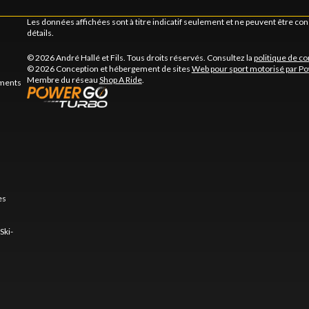
Les données affichées sont à titre indicatif seulement et ne peuvent être c
détails.
© 2026 André Hallé et Fils. Tous droits réservés. Consultez la
politique de co
© 2026 Conception et hébergement de sites
Web pour sport motorisé par P
Membre du réseau
Shop A Ride
.
ements
es
Ski-