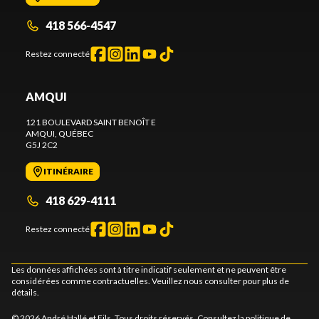
418 566-4547
Restez connecté
AMQUI
121 BOULEVARD SAINT BENOÎT E
AMQUI
, QUÉBEC
G5J 2C2
ITINÉRAIRE
418 629-4111
Restez connecté
Les données affichées sont à titre indicatif seulement et ne peuvent être
considérées comme contractuelles. Veuillez nous consulter pour plus de
détails.
© 2026 André Hallé et Fils. Tous droits réservés. Consultez la
politique de