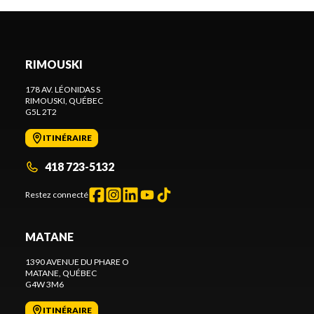
RIMOUSKI
178 AV. LÉONIDAS S
RIMOUSKI
, QUÉBEC
G5L 2T2
ITINÉRAIRE
418 723-5132
Restez connecté
MATANE
1390 AVENUE DU PHARE O
MATANE
, QUÉBEC
G4W 3M6
ITINÉRAIRE