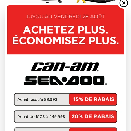
SKI-DOO 2027
MXZ
À partir de
12 944 $
3 unités en inventaire
DÉCOUVRIR CE MODÈLE