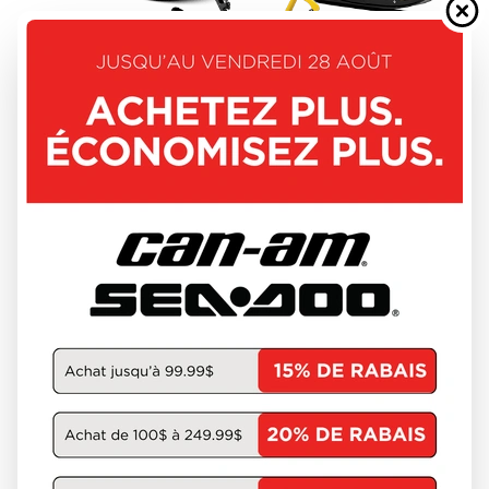
SKI-DOO 2027
MXZ
À partir de
12 944 $
3 unités en inventaire
DÉCOUVRIR CE MODÈLE