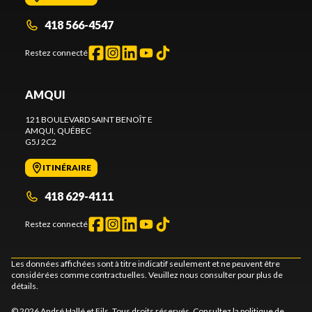
418 566-4547
Restez connecté
AMQUI
121 BOULEVARD SAINT BENOÎT E
AMQUI
, QUÉBEC
G5J 2C2
ITINÉRAIRE
418 629-4111
Restez connecté
Les données affichées sont à titre indicatif seulement et ne peuvent être
considérées comme contractuelles. Veuillez nous consulter pour plus de
détails.
© 2026 André Hallé et Fils. Tous droits réservés. Consultez la
politique de