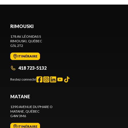
RIMOUSKI
178 AV. LÉONIDAS S
RIMOUSKI
, QUÉBEC
G5L 2T2
ITINÉRAIRE
418 723-5132
Restez connecté
MATANE
1390 AVENUE DU PHARE O
MATANE
, QUÉBEC
G4W 3M6
ITINÉRAIRE