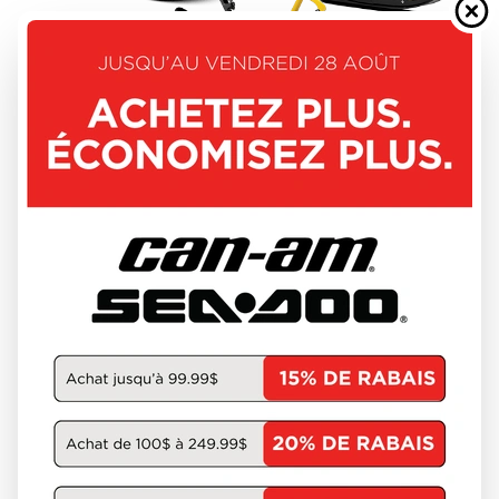
SKI-DOO 2027
MXZ
À partir de
12 944 $
3 unités en inventaire
DÉCOUVRIR CE MODÈLE