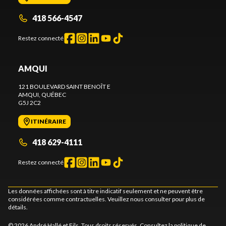
418 566-4547
Restez connecté
AMQUI
121 BOULEVARD SAINT BENOÎT E
AMQUI
, QUÉBEC
G5J 2C2
ITINÉRAIRE
418 629-4111
Restez connecté
Les données affichées sont à titre indicatif seulement et ne peuvent être
considérées comme contractuelles. Veuillez nous consulter pour plus de
détails.
© 2026 André Hallé et Fils. Tous droits réservés. Consultez la
politique de