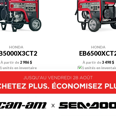
HONDA
HONDA
B5000X3CT2
EB6500XCT
À partir de
2 986 $
À partir de
3 498 $
1 unités en inventaire
1 unités en inventai
OUVRIR CE MODÈLE
DÉCOUVRIR CE MOD