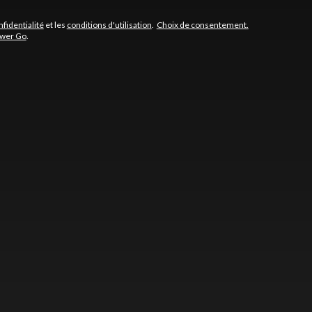
nfidentialité
et les
conditions d'utilisation
.
Choix de consentement.
ower Go
.