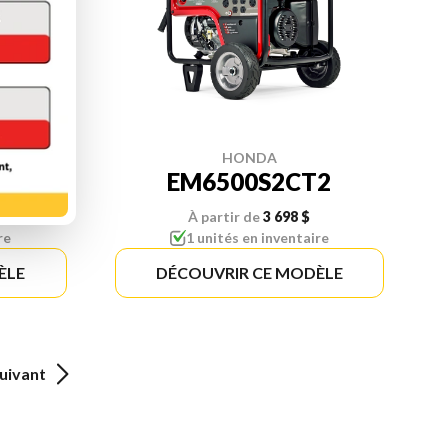
HONDA
2
EM6500S2CT2
À partir de
3 698 $
re
1 unités en inventaire
ÈLE
DÉCOUVRIR CE MODÈLE
uivant