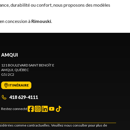
ance, durabilité ou confort, nous proposons des modèles
 en concession à
Rimouski
.
AMQUI
121 BOULEVARD SAINT BENOÎT E
AMQUI
, QUÉBEC
G5J 2C2
ITINÉRAIRE
418 629-4111
Restez connecté
onsidérées comme contractuelles. Veuillez nous consulter pour plus de