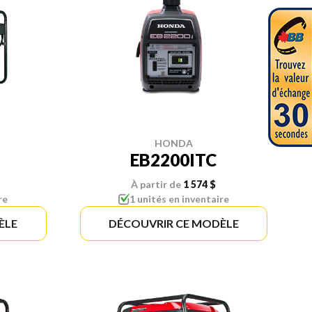
HONDA
EB2200ITC
À partir de
1 574 $
re
1 unités en inventaire
ÈLE
DÉCOUVRIR CE MODÈLE