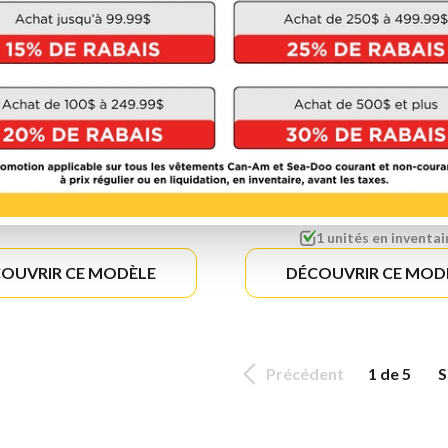
HONDA
HONDA
EG6500CT1
EM5000S3CT
À partir de
2 199 $
À partir de
3 186 $
1 unités en inventai
OUVRIR CE MODÈLE
DÉCOUVRIR CE MOD
Précédent
1 de 5
S