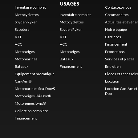
USAGÉS
Inventaire complet
Contactez-nous
Motocyclettes
Inventaire complet
Commandites
Spyder/Ryker
Motocyclettes
Actualités et évén
Scooters
Spyder/Ryker
Notre équipe
VTT
VTT
Carrières
VCC
VCC
Financement
Motoneiges
Motoneiges
Promotions
Motomarines
Bateaux
Services et pièces
Bateaux
Financement
Entretien
Équipement mécanique
Pièces et accessoir
Can-Am®
Location
Motomarines Sea-Doo®
Location Can-Am et 
Doo
Motoneiges Ski-Doo®
Motoneiges Lynx®
Collection complète
Financement