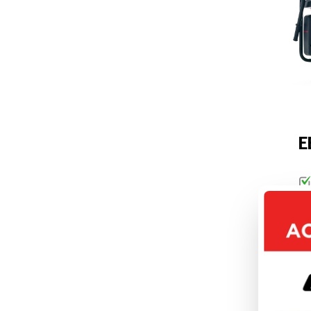
E
DÉC