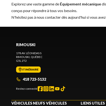
Explorez une vaste gamme de
Équipement mécanique
di
conçus pour répondre à tous vos besoins.
N'hésitez pas à
nous contacter
dès aujourd'hui si vous avez
RIMOUSKI
178 AV. LÉONIDAS S
RIMOUSKI
, QUÉBEC
G5L 2T2
ITINÉRAIRE
418 723-5132
Restez connecté
VÉHICULES NEUFS
VÉHICULES
LIENS UTILES