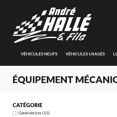
VÉHICULES NEUFS
VÉHICULES USAGÉS
L
ÉQUIPEMENT MÉCANIQ
CATÉGORIE
Génératrices
(
15
)