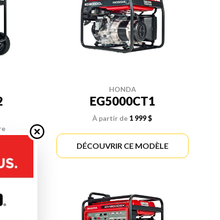
HONDA
2
EG5000CT1
À partir de
1 999 $
re
ÈLE
DÉCOUVRIR CE MODÈLE