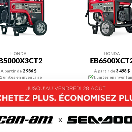
HONDA
HONDA
B5000X3CT2
EB6500XCT
À partir de
2 986 $
À partir de
3 498 $
1 unités en inventaire
1 unités en inventai
OUVRIR CE MODÈLE
DÉCOUVRIR CE MOD