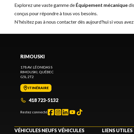
Explorez une vaste gamme de
Équipement mécanique
di
conçus pour répondre à tous vos besoins.
N'hésitez pas à
nous contacter
dès aujourd'hui si vous avez
RIMOUSKI
178 AV. LÉONIDAS S
RIMOUSKI
, QUÉBEC
G5L 2T2
ITINÉRAIRE
418 723-5132
Restez connecté
VÉHICULES NEUFS
VÉHICULES
LIENS UTILES