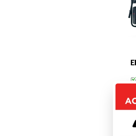
E
DÉC