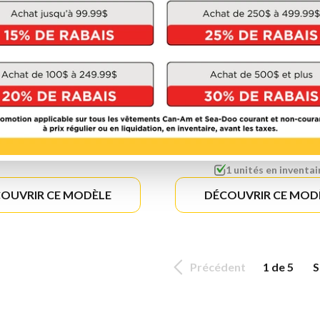
HONDA
HONDA
EG6500CT1
EM5000S3CT
À partir de
2 199 $
À partir de
3 186 $
1 unités en inventai
OUVRIR CE MODÈLE
DÉCOUVRIR CE MOD
Précédent
1 de 5
S