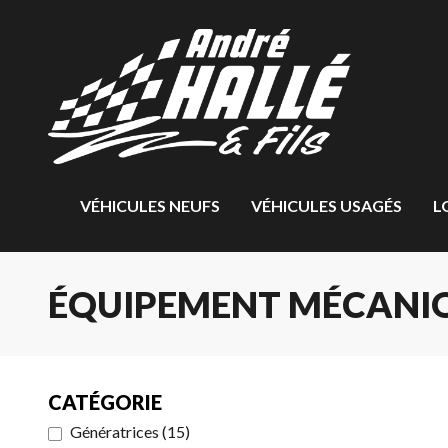
VÉHICULES NEUFS
VÉHICULES USAGÉS
L
ÉQUIPEMENT MÉCANIQ
CATÉGORIE
Génératrices
(
15
)