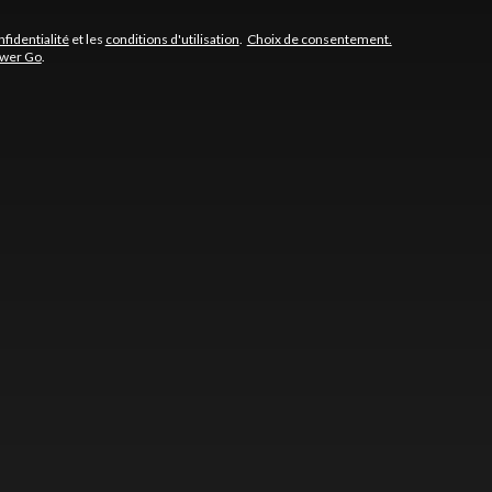
nfidentialité
et les
conditions d'utilisation
.
Choix de consentement.
ower Go
.