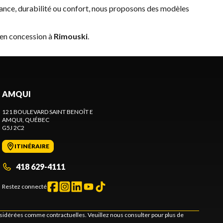
ance, durabilité ou confort, nous proposons des modèles
 en concession à
Rimouski
.
AMQUI
121 BOULEVARD SAINT BENOÎT E
AMQUI
, QUÉBEC
G5J 2C2
ITINÉRAIRE
418 629-4111
Restez connecté
onsidérées comme contractuelles. Veuillez nous consulter pour plus de