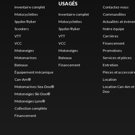
USAGÉS
Inventaire complet
Contactez-nous
Motocyclettes
Inventaire complet
Commandites
Spyder/Ryker
Motocyclettes
Actualités et évén
Scooters
Spyder/Ryker
Notre équipe
VTT
VTT
Carrières
VCC
VCC
Financement
Motoneiges
Motoneiges
Promotions
Motomarines
Bateaux
Services et pièces
Bateaux
Financement
Entretien
Équipement mécanique
Pièces et accessoir
Can-Am®
Location
Motomarines Sea-Doo®
Location Can-Am et 
Doo
Motoneiges Ski-Doo®
Motoneiges Lynx®
Collection complète
Financement