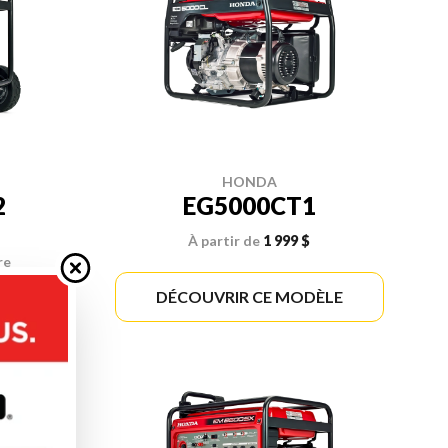
HONDA
2
EG5000CT1
À partir de
1 999 $
re
ÈLE
DÉCOUVRIR CE MODÈLE