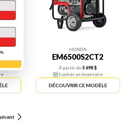
HONDA
2
EM6500S2CT2
À partir de
3 698 $
re
1 unités en inventaire
ÈLE
DÉCOUVRIR CE MODÈLE
uivant