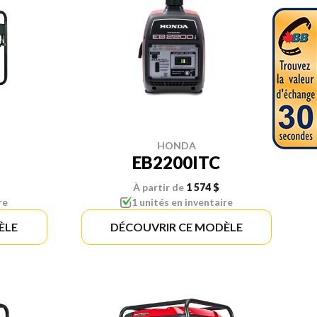
HONDA
EB2200ITC
À partir de
1 574 $
re
1 unités en inventaire
ÈLE
DÉCOUVRIR CE MODÈLE